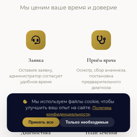
Мы ценим ваше время и доверие
Заявка
Приём врача
Оставьте заявку,
Осмотр, сбор анамнеза,
администратор согласует
постановка
удобное время
предварительного
диагноза
Мы используем файлы cookie, чтобы
улучшить ваш опыт на сайте.
Политика
.
конфиденциальности
Принять все
Только необходимые
Диагностика
План лечения