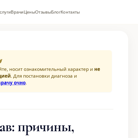
слуги
Врачи
Цены
Отзывы
Блог
Контакты
у
йте, носит ознакомительный характер и
не
цией
. Для постановки диагноза и
врачу очно
.
тав: причины,