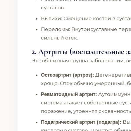
суставов.
Вывихи: Смещение костей в суста
Переломы: Внутрисуставные пер
сильный отек.
2. Артриты (воспалительные з
Это обширная группа заболеваний, в
Дегенеративн
Остеоартрит (артроз):
хряща. Отек обычно умеренный, б
Аутоиммунно
Ревматоидный артрит:
система атакует собственные сус
поражение, утренняя скованность,
Вы
Подагрический артрит (подагра):
кислоты в суставе. Приступ обыч