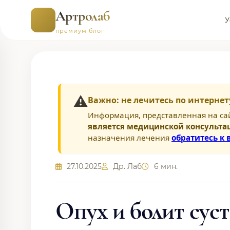
Артролаб
У
премиум блог
⚠️
Важно: не лечитесь по интернет
Информация, представленная на са
является медицинской консульта
назначения лечения
обратитесь к 
27.10.2025
Др. Лаб
6 мин.
Опух и болит сус