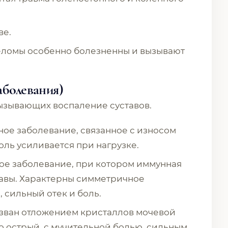
ве.
еломы особенно болезненны и вызывают
аболевания)
ызывающих воспаление суставов.
ое заболевание, связанное с износом
оль усиливается при нагрузке.
е заболевание, при котором иммунная
тавы. Характерны симметричное
 сильный отек и боль.
зван отложением кристаллов мочевой
но острый, с мучительной болью, сильным