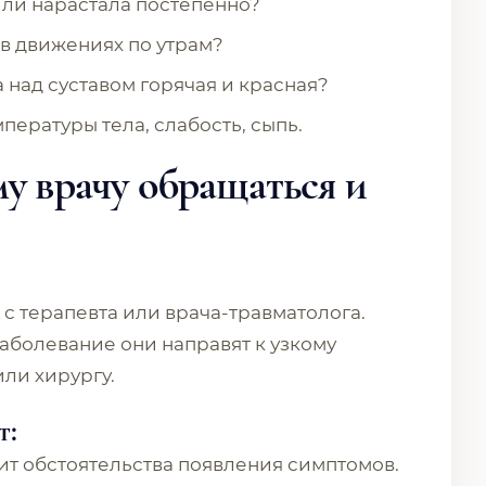
или нарастала постепенно?
 в движениях по утрам?
 над суставом горячая и красная?
ературы тела, слабость, сыпь.
у врачу обращаться и
т с терапевта или врача-травматолога.
болевание они направят к узкому
или хирургу.
т:
т обстоятельства появления симптомов.