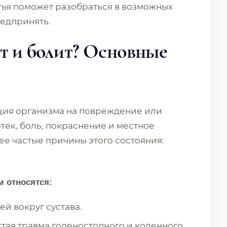
статья поможет разобраться в возможных
редпринять.
ет и болит? Основные
ция организма на повреждение или
тек, боль, покраснение и местное
е частые причины этого состояния:
м относятся:
й вокруг сустава.
стая травма голеностопного и коленного