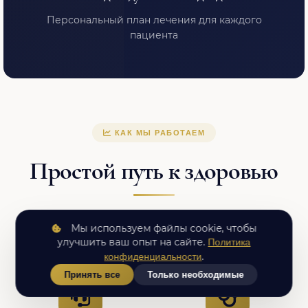
Персональный план лечения для каждого
пациента
КАК МЫ РАБОТАЕМ
Простой путь к здоровью
Мы ценим ваше время и доверие
Мы используем файлы cookie, чтобы
улучшить ваш опыт на сайте.
Политика
.
конфиденциальности
Принять все
Только необходимые