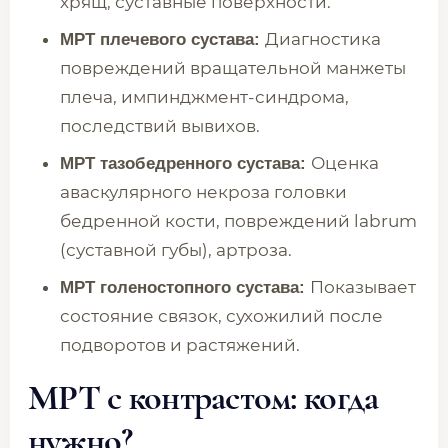
хрящ, суставные поверхности.
Диагностика
МРТ плечевого сустава:
повреждений вращательной манжеты
плеча, импинджмент-синдрома,
последствий вывихов.
Оценка
МРТ тазобедренного сустава:
аваскулярного некроза головки
бедренной кости, повреждений labrum
(суставной губы), артроза.
Показывает
МРТ голеностопного сустава:
состояние связок, сухожилий после
подворотов и растяжений.
МРТ с контрастом: когда
нужно?