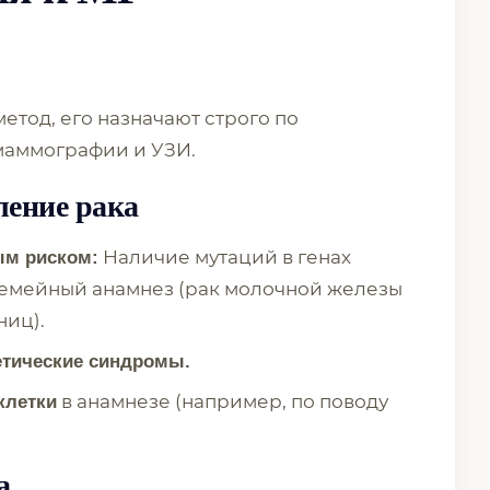
етод, его назначают строго по
 маммографии и УЗИ.
ление рака
Наличие мутаций в генах
ым риском:
 семейный анамнез (рак молочной железы
ниц).
етические синдромы.
в анамнезе (например, по поводу
клетки
а