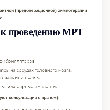
нтной (предоперационной) химиотерапии
и.
 к проведению МРТ
ефибрилляторов.
псы на сосудах головного мозга,
лазах или тканях.
ы, кохлеарные импланты.
уют консультации с врачом):
ение исследования на аппарате