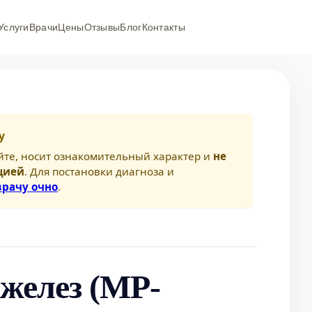
Услуги
Врачи
Цены
Отзывы
Блог
Контакты
у
йте, носит ознакомительный характер и
не
цией
. Для постановки диагноза и
врачу очно
.
желез (МР-