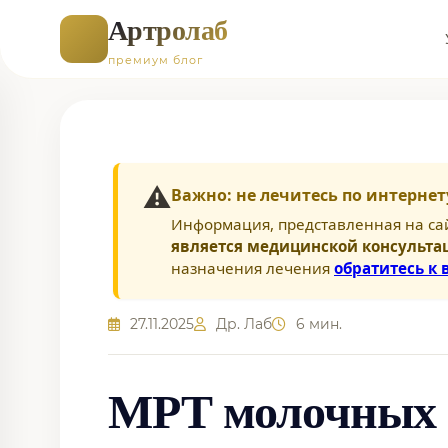
Артролаб
премиум блог
⚠️
Важно: не лечитесь по интернет
Информация, представленная на са
является медицинской консульта
назначения лечения
обратитесь к 
27.11.2025
Др. Лаб
6 мин.
МРТ молочных 