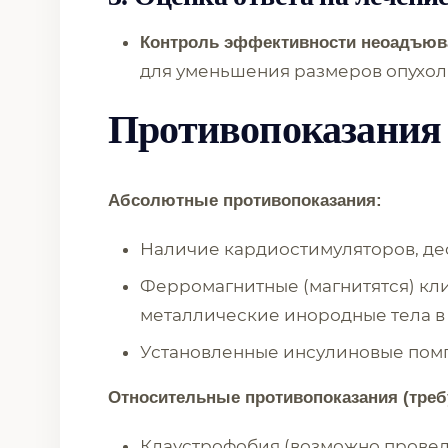
Контроль эффективности неоадъюва
для уменьшения размеров опухол
Противопоказания
Абсолютные противопоказания:
Наличие кардиостимуляторов, д
Ферромагнитные (магнитятся) кли
металлические инородные тела в г
Установленные инсулиновые помп
Относительные противопоказания (треб
Клаустрофобия (возможно провед