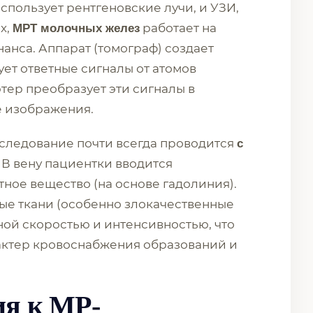
спользует рентгеновские лучи, и УЗИ,
х,
работает на
МРТ молочных желез
анса. Аппарат (томограф) создает
ет ответные сигналы от атомов
тер преобразует эти сигналы в
 изображения.
ледование почти всегда проводится
с
. В вену пациентки вводится
ное вещество (на основе гадолиния).
ые ткани (особенно злокачественные
ной скоростью и интенсивностью, что
актер кровоснабжения образований и
ия к МР-