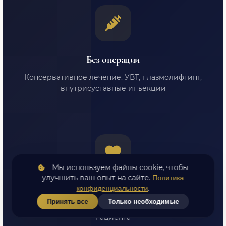
Без операции
Консервативное лечение. УВТ, плазмолифтинг,
внутрисуставные инъекции
Мы используем файлы cookie, чтобы
улучшить ваш опыт на сайте.
Политика
Индивидуальный подход
.
конфиденциальности
Принять все
Только необходимые
Персональный план лечения для каждого
пациента