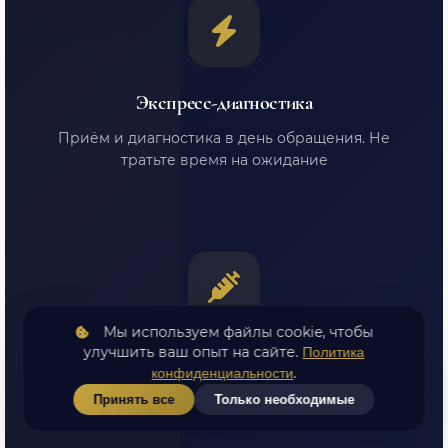
Экспресс-диагностика
Приём и диагностика в день обращения. Не
тратьте время на ожидание
Мы используем файлы cookie, чтобы
улучшить ваш опыт на сайте.
Политика
Без операции
.
конфиденциальности
Консервативное лечение. УВТ, плазмолифтинг,
Принять все
Только необходимые
внутрисуставные инъекции