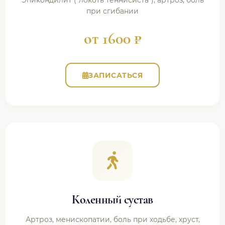
Эпикондилит ("локоть теннисиста"), артроз, боль
при сгибании
от 1600 ₽
ЗАПИСАТЬСЯ
Коленный сустав
Артроз, менископатии, боль при ходьбе, хруст,