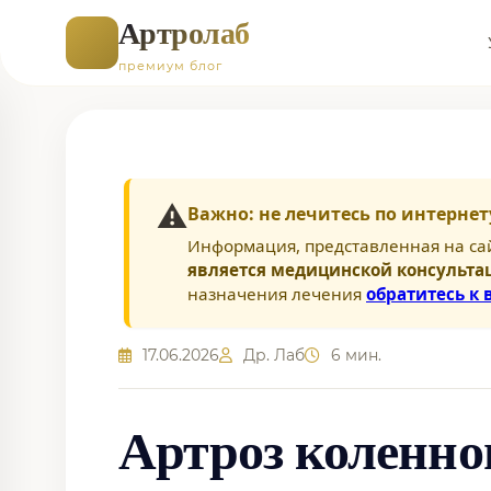
Артролаб
премиум блог
⚠️
Важно: не лечитесь по интернет
Информация, представленная на са
является медицинской консульта
назначения лечения
обратитесь к 
17.06.2026
Др. Лаб
6 мин.
Артроз коленног