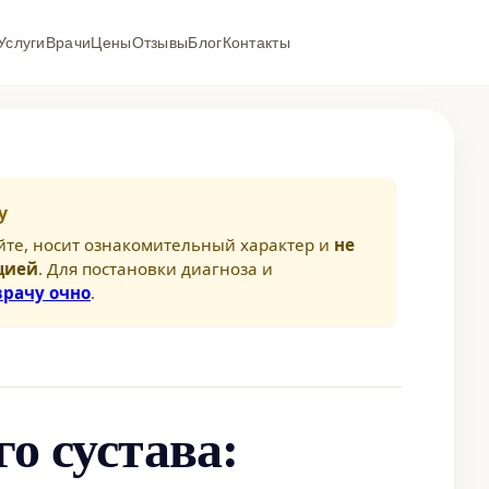
Услуги
Врачи
Цены
Отзывы
Блог
Контакты
у
йте, носит ознакомительный характер и
не
цией
. Для постановки диагноза и
врачу очно
.
о сустава: