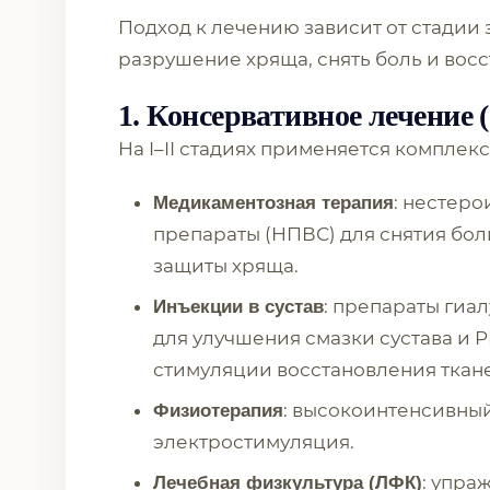
Подход к лечению зависит от стадии 
разрушение хряща, снять боль и восс
1. Консервативное лечение 
На I–II стадиях применяется комплекс
: нестер
Медикаментозная терапия
препараты (НПВС) для снятия бол
защиты хряща.
: препараты гиа
Инъекции в сустав
для улучшения смазки сустава и 
стимуляции восстановления ткане
: высокоинтенсивный
Физиотерапия
электростимуляция.
: упра
Лечебная физкультура (ЛФК)