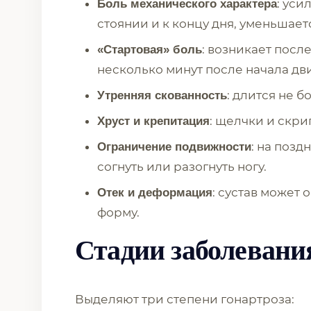
: уси
Боль механического характера
стоянии и к концу дня, уменьшаетс
: возникает посл
«Стартовая» боль
несколько минут после начала дв
: длится не б
Утренняя скованность
: щелчки и скри
Хруст и крепитация
: на позд
Ограничение подвижности
согнуть или разогнуть ногу.
: сустав может 
Отек и деформация
форму.
Стадии заболевани
Выделяют три степени гонартроза: