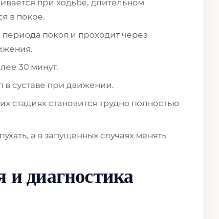
ливается при ходьбе, длительном
я в покое.
е периода покоя и проходит через
ижения.
олее 30 минут.
п в суставе при движении.
них стадиях становится трудно полностью
опухать, а в запущенных случаях менять
я и диагностика