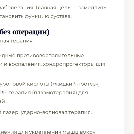
заболевания. Главная цель — замедлить
тановить функцию сустава.
(без операции)
ная терапия:
оидные противовоспалительные
и и воспаления, хондропротекторы для
луроновой кислоты («жидкий протез»)
PRP-терапия (плазмотерапия) для
й .
 лазер, ударно-волновая терапия,
жнения для укрепления мышц вокруг