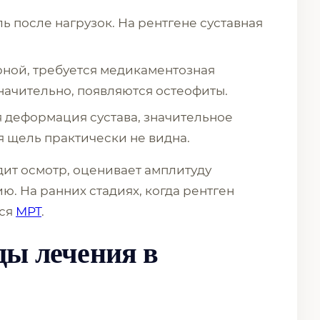
ль после нагрузок. На рентгене суставная
ярной, требуется медикаментозная
начительно, появляются остеофиты.
ая деформация сустава, значительное
 щель практически не видна.
дит осмотр, оценивает амплитуду
. На ранних стадиях, когда рентген
ься
МРТ
.
ды лечения в