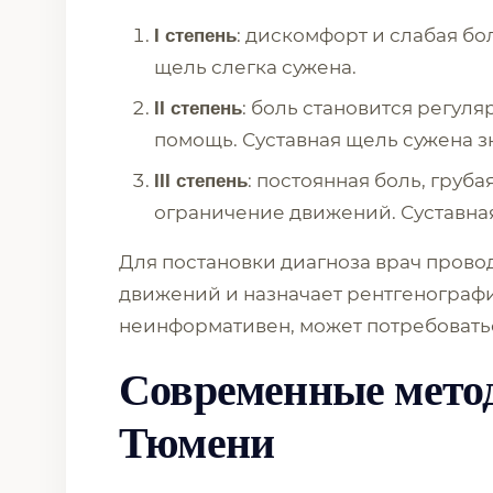
: дискомфорт и слабая бо
I степень
щель слегка сужена.
: боль становится регул
II степень
помощь. Суставная щель сужена з
: постоянная боль, груб
III степень
ограничение движений. Суставная
Для постановки диагноза врач прово
движений и назначает рентгенографию
неинформативен, может потребоват
Современные мето
Тюмени