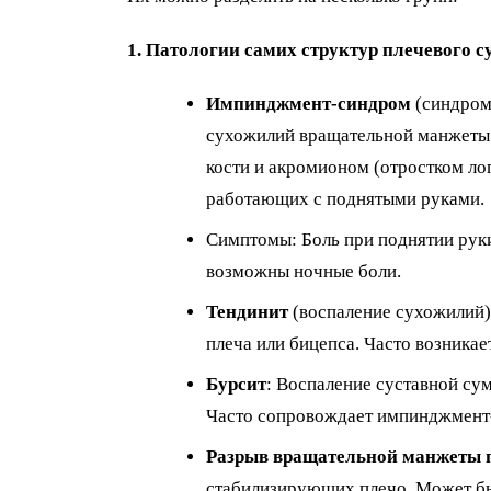
1. Патологии самих структур плечевого с
Импинджмент-синдром
(синдром
сухожилий вращательной манжеты 
кости и акромионом (отростком лоп
работающих с поднятыми руками.
Симптомы: Боль при поднятии руки
возможны ночные боли.
Тендинит
(воспаление сухожилий)
плеча или бицепса. Часто возникае
Бурсит
: Воспаление суставной су
Часто сопровождает импинджмент-
Разрыв вращательной манжеты 
стабилизирующих плечо. Может быт