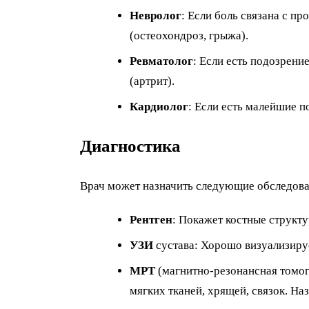
Невролог
: Если боль связана с п
(остеохондроз, грыжа).
Ревматолог
: Если есть подозрени
(артрит).
Кардиолог
: Если есть малейшие п
Диагностика
Врач может назначить следующие обследова
Рентген
: Покажет костные структу
УЗИ
сустава: Хорошо визуализируе
МРТ
(магнитно-резонансная томог
мягких тканей, хрящей, связок. Н