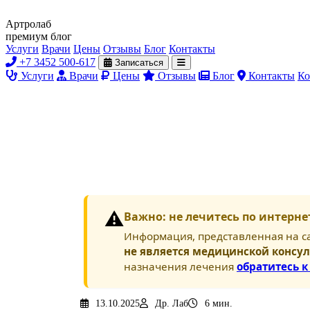
Артролаб
премиум блог
Услуги
Врачи
Цены
Отзывы
Блог
Контакты
+7 3452 500-617
Записаться
Услуги
Врачи
Цены
Отзывы
Блог
Контакты
Ко
⚠️
Важно: не лечитесь по интерне
Информация, представленная на са
не является медицинской консу
назначения лечения
обратитесь к
13.10.2025
Др. Лаб
6 мин.