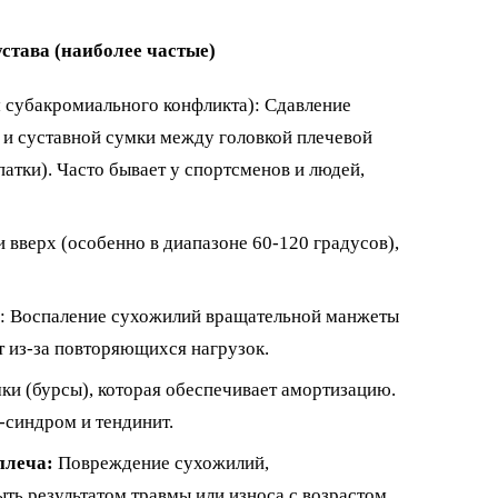
устава (наиболее частые)
 субакромиального конфликта): Сдавление
и суставной сумки между головкой плечевой
атки). Часто бывает у спортсменов и людей,
 вверх (особенно в диапазоне 60-120 градусов),
: Воспаление сухожилий вращательной манжеты
т из-за повторяющихся нагрузок.
мки (бурсы), которая обеспечивает амортизацию.
синдром и тендинит.
плеча:
Повреждение сухожилий,
ь результатом травмы или износа с возрастом.