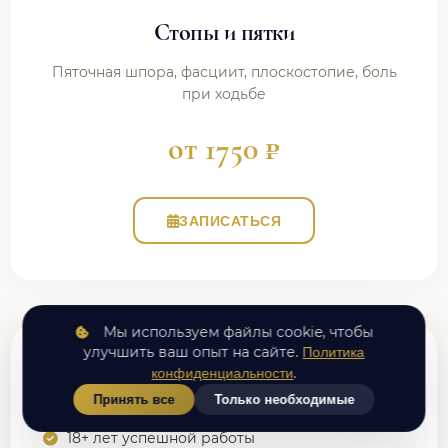
Стопы и пятки
Пяточная шпора, фасциит, плоскостопие, боль
при ходьбе
от 1750 ₽
ЗАПИСАТЬСЯ
Мы используем файлы cookie, чтобы
улучшить ваш опыт на сайте.
Политика
Почему выбирают нас?
.
конфиденциальности
Принять все
Только необходимые
18+ лет успешной работы