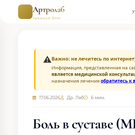
Артролаб
У
премиум блог
⚠️
Важно: не лечитесь по интернет
Информация, представленная на са
является медицинской консульта
назначения лечения
обратитесь к 
17.06.2026
Др. Лаб
6 мин.
Боль в суставе (М