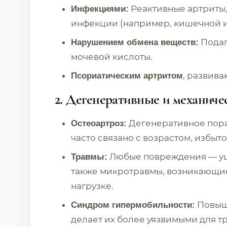
Реактивные артриты
Инфекциями:
инфекции (например, кишечной и
Подаг
Нарушением обмена веществ:
мочевой кислоты.
, развив
Псориатическим артритом
2. Дегенеративные и механич
Дегенеративное пора
Остеоартроз:
часто связано с возрастом, избы
Любые повреждения — уши
Травмы:
также микротравмы, возникающи
нагрузке.
Повыше
Синдром гипермобильности:
делает их более уязвимыми для т