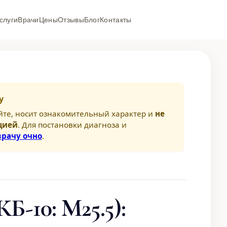
слуги
Врачи
Цены
Отзывы
Блог
Контакты
у
йте, носит ознакомительный характер и
не
цией
. Для постановки диагноза и
врачу очно
.
КБ-10: M25.5):