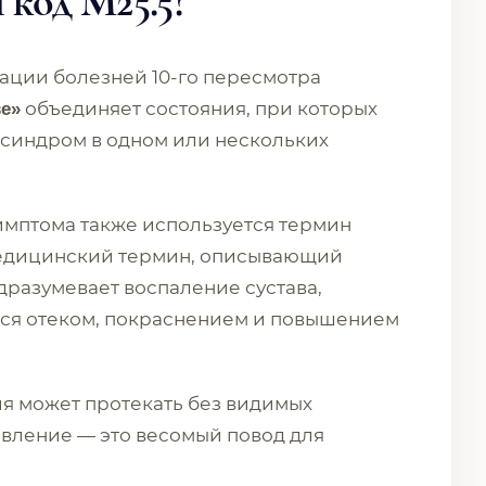
 код M25.5?
ции болезней 10-го пересмотра
объединяет состояния, при которых
ве»
 синдром в одном или нескольких
имптома также используется термин
 медицинский термин, описывающий
разумевает воспаление сустава,
тся отеком, покраснением и повышением
ия может протекать без видимых
явление — это весомый повод для