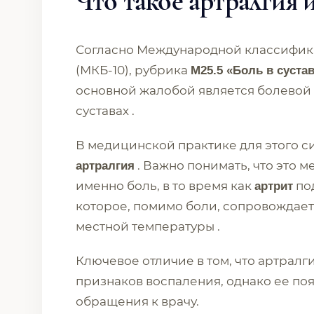
Что такое артралгия и
Согласно Международной классифика
(МКБ-10), рубрика
M25.5 «Боль в суста
основной жалобой является болевой
суставах .
В медицинской практике для этого с
. Важно понимать, что это
артралгия
именно боль, в то время как
под
артрит
которое, помимо боли, сопровождае
местной температуры .
Ключевое отличие в том, что артралг
признаков воспаления, однако ее по
обращения к врачу.