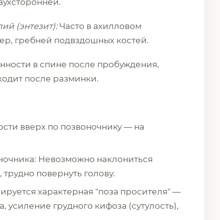
вухсторонней.
ий (энтезит):
Часто в ахилловом
бер, гребней подвздошных костей.
нности в спине после пробуждения,
ходит после разминки.
сти вверх по позвоночнику — на
ночника: Невозможно наклониться
, трудно повернуть голову.
руется характерная "поза просителя" —
 усиление грудного кифоза (сутулость),