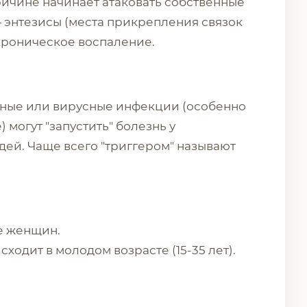
ичине начинает атаковать собственные
— энтезисы (места прикрепления связок
 хроническое воспаление.
ьные или вирусные инфекции (особенно
могут "запустить" болезнь у
ей. Чаще всего "триггером" называют
ще женщин.
ходит в молодом возрасте (15-35 лет).