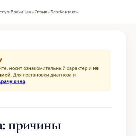
слуги
Врачи
Цены
Отзывы
Блог
Контакты
у
йте, носит ознакомительный характер и
не
цией
. Для постановки диагноза и
врачу очно
.
а: причины