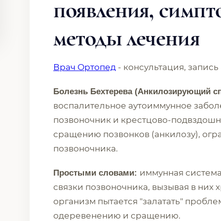
появления, симпт
методы лечения
Врач Ортопед
- консультация, запись
Болезнь Бехтерева (Анкилозирующий с
воспалительное аутоиммунное заболе
позвоночник и крестцово-подвздошн
сращению позвонков (анкилозу), ог
позвоночника.
иммунная система
Простыми словами:
связки позвоночника, вызывая в них 
организм пытается "залатать" проблем
одеревенению и сращению.