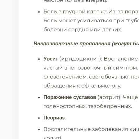
наклон головы вперед.
Боль в грудной клетке: Из-за по
Боль может усиливаться при глубо
болезни сердца или легких.
Внепозвоночные проявления (могут бы
(иридоциклит): Воспаление 
Увеит
частый внепозвоночный симптом. 
слезотечением, светобоязнью, не
обращения к офтальмологу.
(артрит): Чащ
Поражение суставов
голеностопных, тазобедренных.
.
Псориаз
Воспалительные заболевания киш
колит).