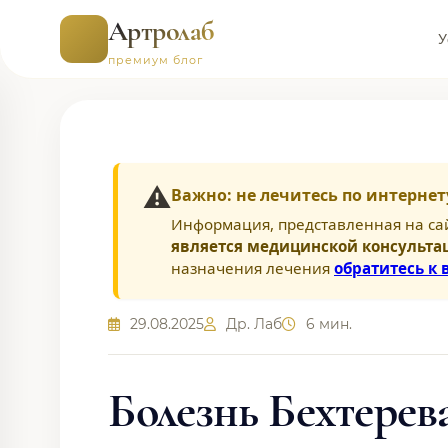
Артролаб
У
премиум блог
⚠️
Важно: не лечитесь по интернет
Информация, представленная на са
является медицинской консульта
назначения лечения
обратитесь к 
29.08.2025
Др. Лаб
6 мин.
Болезнь Бехтерев