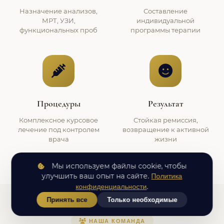
Назначение анализов,
Составление
МРТ, УЗИ,
индивидуальной
функциональных проб
программы терапии
Процедуры
Результат
Комплексное курсовое
Стойкая ремиссия,
лечение под контролем
возвращение к активной
врача
жизни
Мы используем файлы cookie, чтобы
улучшить ваш опыт на сайте.
Политика
.
конфиденциальности
Принять все
Только необходимые
НАША КОМАНДА