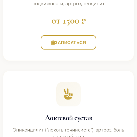
подвижности, артроз, тендинит
от 1500 ₽
ЗАПИСАТЬСЯ
Локтевой сустав
Эпикондилит ("локоть теннисиста"), артроз, боль
при сгибании