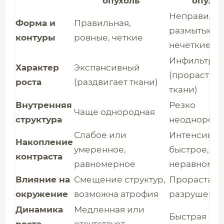
опухоль
опухол
Неправильн
Форма и
Правильная,
размытые,
контуры
ровные, четкие
нечеткие
Инфильтра
Характер
Экспансивный
(прорастает
роста
(раздвигает ткани)
ткани)
Внутренняя
Резко
Чаще однородная
структура
неоднородн
Слабое или
Интенсивно
Накопление
умеренное,
быстрое,
контраста
равномерное
неравноме
Влияние на
Смещение структур,
Прорастани
окружение
возможна атрофия
разрушение
Динамика
Медленная или
Быстрая