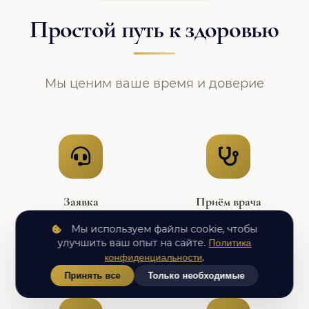
Простой путь к здоровью
Мы ценим ваше время и доверие
Заявка
Приём врача
Оставьте заявку,
Осмотр, сбор анамнеза,
Мы используем файлы cookie, чтобы
администратор согласует
постановка
улучшить ваш опыт на сайте.
Политика
удобное время
предварительного
.
конфиденциальности
диагноза
Принять все
Только необходимые