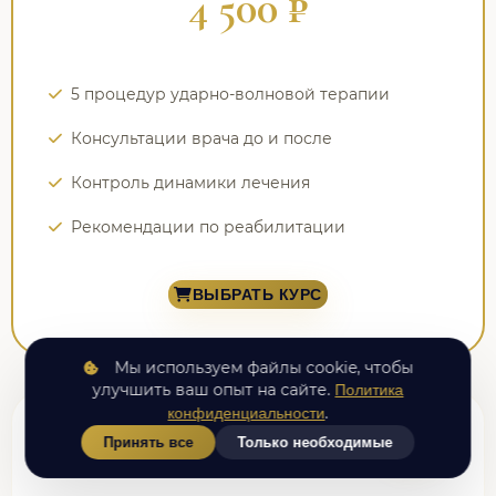
4 500 ₽
5 процедур ударно-волновой терапии
Консультации врача до и после
Контроль динамики лечения
Рекомендации по реабилитации
ВЫБРАТЬ КУРС
Мы используем файлы cookie, чтобы
улучшить ваш опыт на сайте.
Политика
.
конфиденциальности
Принять все
Только необходимые
Внутрисуставная инъекция