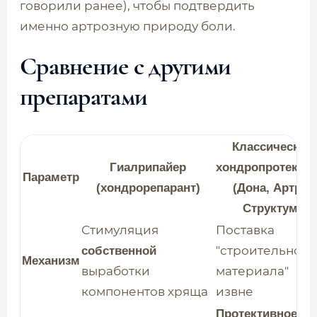
говорили ранее), чтобы подтвердить
именно артрозную природу боли.
Сравнение с другими
препаратами
Классические
Гиалрипайер
хондропротекто
Параметр
(хондрорепарант)
(Дона, Артра,
Структум)
Стимуляция
Поставка
"строительного
собственной
Механизм
выработки
материала"
компонентов хряща
извне
Протективное