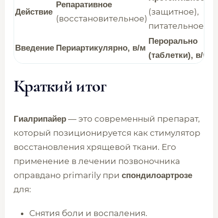
Репаративное
(защитное),
Действие
(восстановительное)
питательное
Перорально
Введение
Периартикулярно, в/м
(таблетки), в/м
Краткий итог
— это современный препарат,
Гиалрипайер
который позиционируется как стимулятор
восстановления хрящевой ткани. Его
применение в лечении позвоночника
оправдано primarily при
спондилоартрозе
для:
Снятия боли и воспаления.