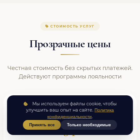
СТОИМОСТЬ УСЛУГ
Прозрачные цены
Честная стоимость без скрытых платежей.
Действуют программы лояльности
Мы используем файлы cookie, чтобы
Первичная консультация
улучшить ваш опыт на сайте.
Политика
.
конфиденциальности
Принять все
Только необходимые
0 ₽