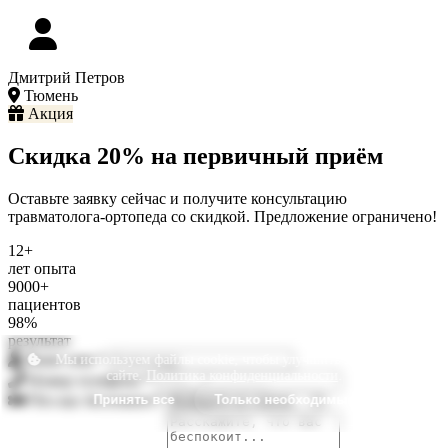
Дмитрий Петров
Тюмень
Акция
Скидка 20% на первичный приём
Оставьте заявку сейчас и получите консультацию
травматолога-ортопеда со скидкой. Предложение ограничено!
12+
лет опыта
9000+
пациентов
98%
результат
Ваше имя
*
Мы используем файлы cookie, чтобы улучшить ваш опыт на
сайте.
Политика конфиденциальности
.
Номер телефона
*
Что вас беспокоит?
Принять все
Только необходимые