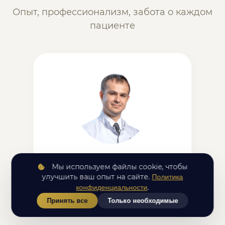
Опыт, профессионализм, забота о каждом
пациенте
Леонтьев Виталий Сергеевич
Мы используем файлы cookie, чтобы
улучшить ваш опыт на сайте.
Политика
травматолог-ортопед
.
конфиденциальности
Стаж 18 лет
Принять все
Только необходимые