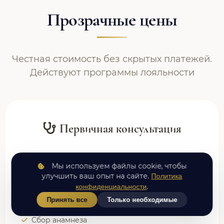
Прозрачные цены
Честная стоимость без скрытых платежей.
Действуют программы лояльности
Первичная консультация
0 ₽
Мы используем файлы cookie, чтобы
улучшить ваш опыт на сайте.
Политика
.
конфиденциальности
Осмотр и консультация врача
Принять все
Только необходимые
Сбор анамнеза