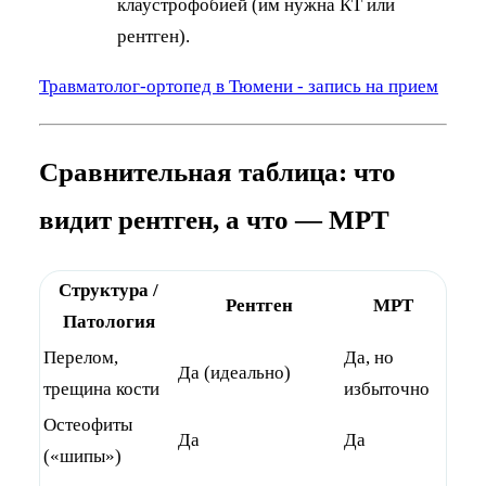
клаустрофобией (им нужна КТ или
рентген).
Травматолог-ортопед в Тюмени - запись на прием
Сравнительная таблица: что
видит рентген, а что — МРТ
Структура /
Рентген
МРТ
Патология
Перелом,
Да, но
Да (идеально)
трещина кости
избыточно
Остеофиты
Да
Да
(«шипы»)