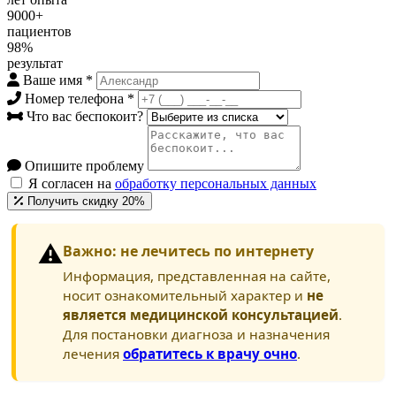
9000+
пациентов
98%
результат
Ваше имя
*
Номер телефона
*
Что вас беспокоит?
Опишите проблему
Я согласен на
обработку персональных данных
Получить скидку 20%
⚠️
Важно: не лечитесь по интернету
Информация, представленная на сайте,
носит ознакомительный характер и
не
является медицинской консультацией
.
Для постановки диагноза и назначения
лечения
обратитесь к врачу очно
.