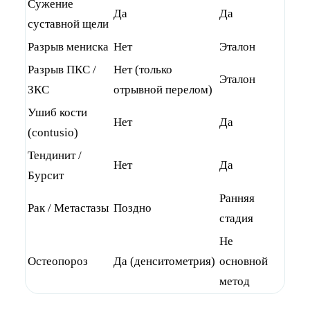
Сужение
Да
Да
суставной щели
Разрыв мениска
Нет
Эталон
Разрыв ПКС /
Нет (только
Эталон
ЗКС
отрывной перелом)
Ушиб кости
Нет
Да
(contusio)
Тендинит /
Нет
Да
Бурсит
Ранняя
Рак / Метастазы
Поздно
стадия
Не
Остеопороз
Да (денситометрия)
основной
метод