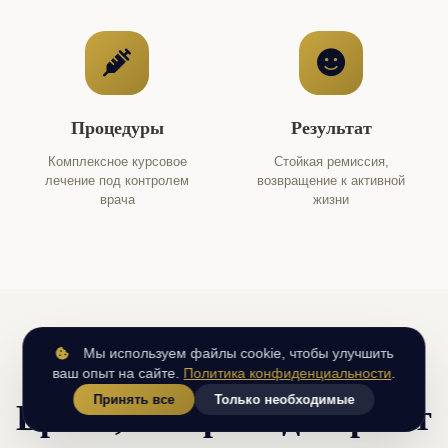
Процедуры
Результат
Комплексное курсовое
Стойкая ремиссия,
лечение под контролем
возвращение к активной
врача
жизни
Мы используем файлы cookie, чтобы улучшить
НАША КОМАНДА
ваш опыт на сайте.
Политика конфиденциальности
.
Принять все
Только необходимые
Врачи, которым доверяют