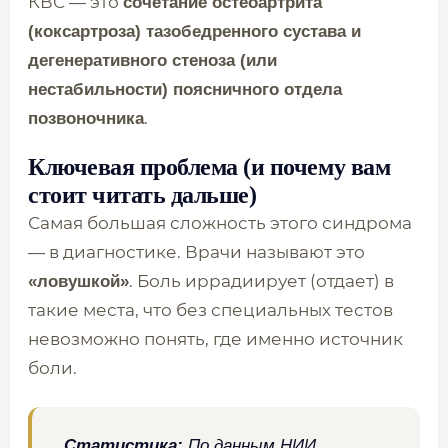
КВС — это
сочетание остеоартрита
(коксартроза) тазобедренного сустава и
дегенеративного стеноза (или
нестабильности) поясничного отдела
.
позвоночника
Ключевая проблема (и почему вам
стоит читать дальше)
Самая большая сложность этого синдрома
— в диагностике. Врачи называют это
. Боль иррадиирует (отдает) в
«ловушкой»
такие места, что без специальных тестов
невозможно понять, где именно источник
боли.
Статистика:
По данным НИИ