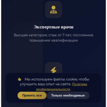
Экспертные врачи
Высшая категория, стаж от 7 лет, постоянное
повышение квалификации
Мы используем файлы cookie, чтобы
улучшить ваш опыт на сайте.
Политика
Экспресс-диагностика
.
конфиденциальности
Принять все
Только необходимые
Приём и диагностика в день обращения. Не
тратьте время на ожидание