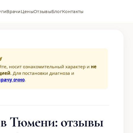
уги
Врачи
Цены
Отзывы
Блог
Контакты
у
йте, носит ознакомительный характер и
не
цией
. Для постановки диагноза и
врачу очно
.
 в Тюмени: отзывы