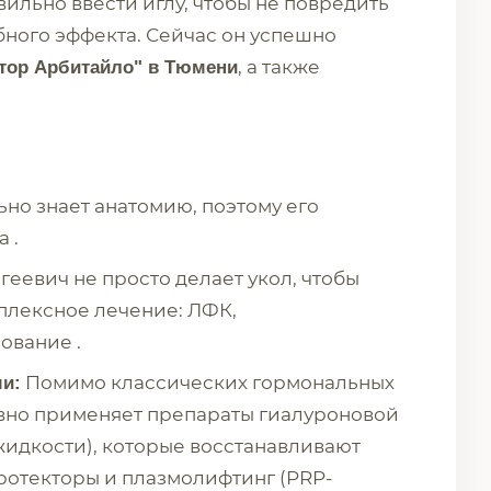
вильно ввести иглу, чтобы не повредить
бного эффекта. Сейчас он успешно
, а также
тор Арбитайло" в Тюмени
но знает анатомию, поэтому его
 .
еевич не просто делает укол, чтобы
мплексное лечение: ЛФК,
ование .
Помимо классических гормональных
и:
тивно применяет препараты гиалуроновой
жидкости), которые восстанавливают
протекторы и плазмолифтинг (PRP-