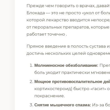
Прежде чем говорить о врачах, дава
Блокада — это не просто «укол от бол
которой лекарство вводится непосред
от пероральных препаратов, которые 
работает точечно .
Прямое введение в полость сустава 
достичь нескольких целей одноврем
Преп
Молниеносное обезболивание:
боль уходит практически мгновен
Мощное противовоспалительное дей
кортикостероид) быстро «гасит» о
покраснение.
Из-за бо
Снятие мышечного спазма: