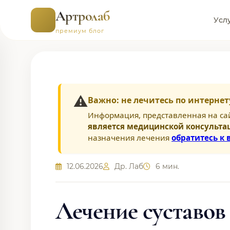
Артролаб
Усл
премиум блог
⚠️
Важно: не лечитесь по интернет
Информация, представленная на са
является медицинской консульта
назначения лечения
обратитесь к 
12.06.2026
Др. Лаб
6 мин.
Лечение суставов