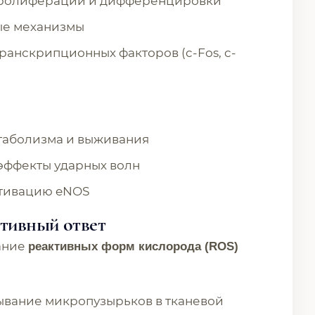
пролиферации и дифференцировки
ые механизмы
анскрипционных факторов (c-Fos, c-
таболизма и выживания
эффекты ударных волн
ктивацию eNOS
птивный ответ
ание
реактивных форм кислорода (ROS)
ывание микропузырьков в тканевой