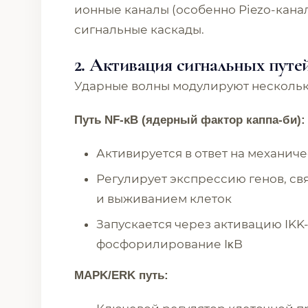
ионные каналы (особенно Piezo-кана
сигнальные каскады.
2. Активация сигнальных путе
Ударные волны модулируют нескольк
Путь NF-κB (ядерный фактор каппа-би):
Активируется в ответ на механич
Регулирует экспрессию генов, с
и выживанием клеток
Запускается через активацию IK
фосфорилирование IκB
MAPK/ERK путь: