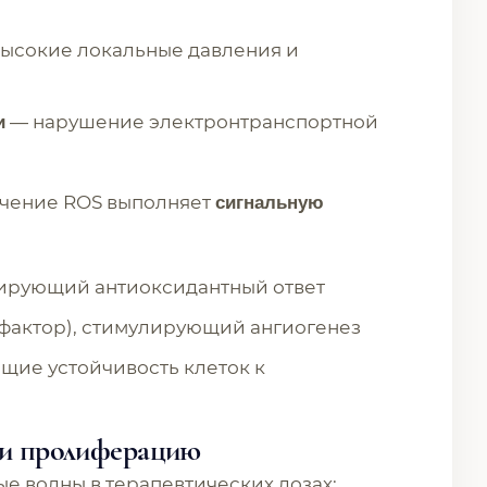
ысокие локальные давления и
— нарушение электронтранспортной
и
ичение ROS выполняет
сигнальную
лирующий антиоксидантный ответ
 фактор), стимулирующий ангиогенез
ие устойчивость клеток к
л и пролиферацию
е волны в терапевтических дозах: