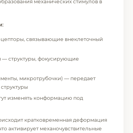
бразования механических стимулов в
и:
цепторы, связывающие внеклеточный
— структуры, фокусирующие
ы
менты, микротрубочки) — передает
 структуры
ут изменять конформацию под
оисходит кратковременная деформация
что активирует механочувствительные