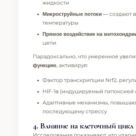
жидкости
— создают в
Микроструйные потоки
температуры
Прямое воздействие на митохондри
цепи
Парадоксально, что умеренное увел
, активируя:
функцию
Фактор транскрипции Nrf2, регу
HIF-1α (индуцируемый гипоксией
Адаптивные механизмы, повышающ
последующему стрессу
4. Влияние на клеточный цик
Исследования показывают, что ударны