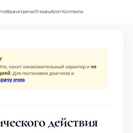
уги
Врачи
Цены
Отзывы
Блог
Контакты
у
йте, носит ознакомительный характер и
не
цией
. Для постановки диагноза и
врачу очно
.
ческого действия