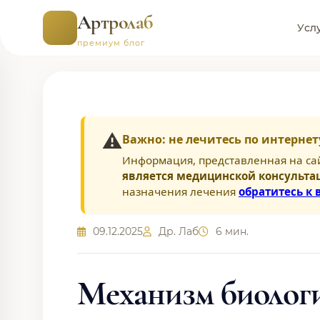
Артролаб
Усл
премиум блог
⚠️
Важно: не лечитесь по интернет
Информация, представленная на са
является медицинской консульта
назначения лечения
обратитесь к 
09.12.2025
Др. Лаб
6 мин.
Механизм биологи