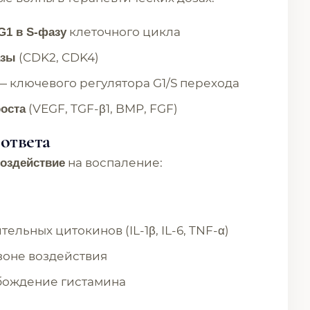
клеточного цикла
G1 в S-фазу
(CDK2, CDK4)
азы
 ключевого регулятора G1/S перехода
(VEGF, TGF-β1, BMP, FGF)
оста
 ответа
на воспаление:
оздействие
льных цитокинов (IL-1β, IL-6, TNF-α)
зоне воздействия
обождение гистамина