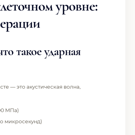
клеточном уровне:
нерации
то такое ударная
те — это акустическая волна,
00 МПа)
о микросекунд)