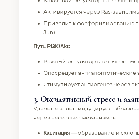
Ключевой регулятор клеточной 
Активируется через Ras-зависим
Приводит к фосфорилированию тр
Jun)
Путь PI3K/Akt:
Важный регулятор клеточного ме
Опосредует антиапоптотические 
Стимулирует ангиогенез через а
3. Оксидативный стресс и ада
Ударные волны индуцируют образов
через несколько механизмов:
— образование и схлоп
Кавитация