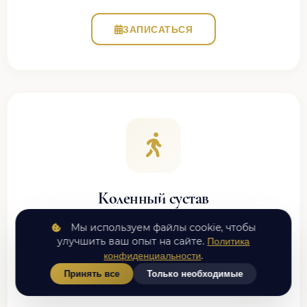
ЗАПИСАТЬСЯ
Коленный сустав
Артроз, менископатии, боль при ходьбе, хруст,
Мы используем файлы cookie, чтобы
нестабильность
улучшить ваш опыт на сайте.
Политика
.
конфиденциальности
от 1700 ₽
Принять все
Только необходимые