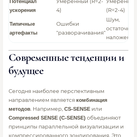
Умеренный (R=2-
Умеренны
Потенциал
4)
(R=2-4)
ускорения
Шум,
Ошибки
Типичные
остаточное
"разворачивания"
артефакты
наложени
Современные тенденции и
будущее
Сегодня наиболее перспективным
направлением является
комбинация
. Например,
или
методов
CS-SENSE
объединяют
Compressed SENSE (C-SENSE)
принципы параллельной визуализации и
компрессированного зондирования. Это