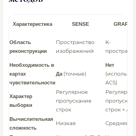
Характеристика
SENSE
GRAPPA
Пространство
K-
Область
изображений
пространс
реконструкции
Необходимость в
Нет
(точные)
(используе
картах
Да
ACS)
чувствительности
Регулярное
Регулярно
Характер
пропускание
пропускан
выборки
строк
строк + AC
Вычислительная
Низкая
Средняя
сложность