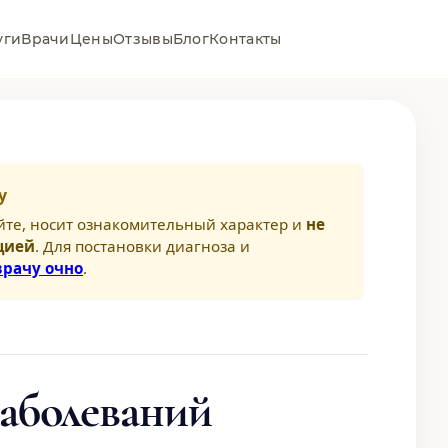
уги
Врачи
Цены
Отзывы
Блог
Контакты
у
йте, носит ознакомительный характер и
не
цией
. Для постановки диагноза и
врачу очно
.
аболеваний