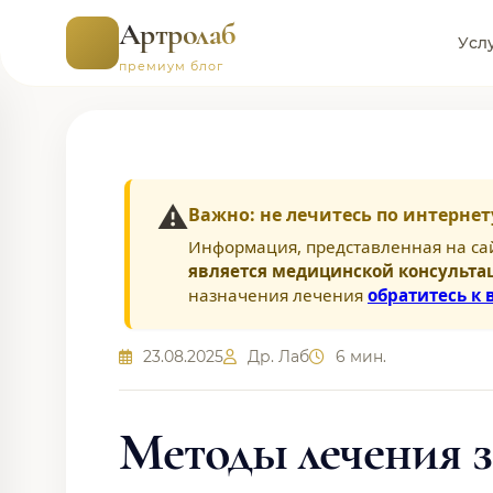
Артролаб
Усл
премиум блог
⚠️
Важно: не лечитесь по интернет
Информация, представленная на са
является медицинской консульта
назначения лечения
обратитесь к 
23.08.2025
Др. Лаб
6 мин.
Методы лечения з