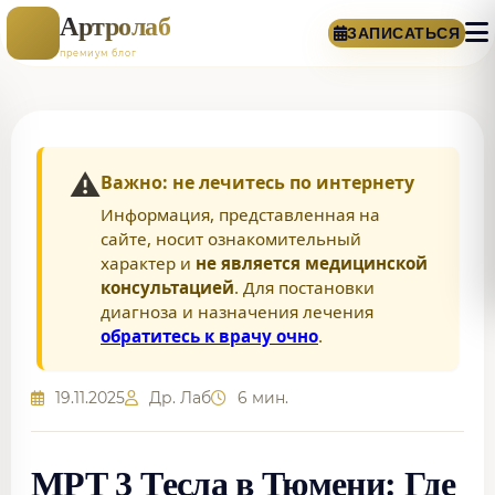
Артролаб
ЗАПИСАТЬСЯ
премиум блог
⚠️
Важно: не лечитесь по интернету
Информация, представленная на
сайте, носит ознакомительный
характер и
не является медицинской
консультацией
. Для постановки
диагноза и назначения лечения
обратитесь к врачу очно
.
19.11.2025
Др. Лаб
6 мин.
МРТ 3 Тесла в Тюмени: Где