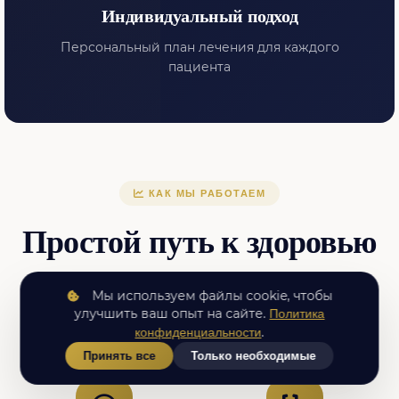
Индивидуальный подход
Персональный план лечения для каждого
пациента
КАК МЫ РАБОТАЕМ
Простой путь к здоровью
Мы используем файлы cookie, чтобы
Мы ценим ваше время и доверие
улучшить ваш опыт на сайте.
Политика
.
конфиденциальности
Принять все
Только необходимые