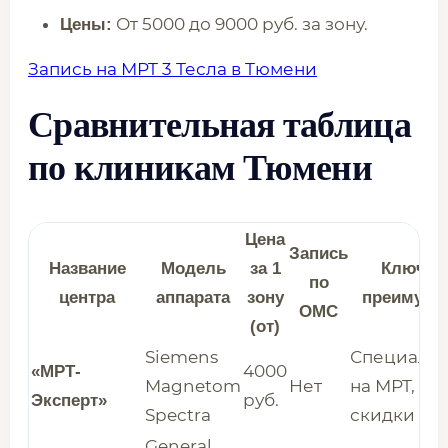
От 5000 до 9000 руб. за зону.
Цены:
Запись на МРТ 3 Тесла в Тюмени
Сравнительная таблица
по клиникам Тюмени
Цена
Запись
Название
Модель
за 1
Ключев
по
центра
аппарата
зону
преимуще
ОМС
(от)
Siemens
Специали
4000
«МРТ-
Magnetom
Нет
на МРТ, но
руб.
Эксперт»
Spectra
скидки
General