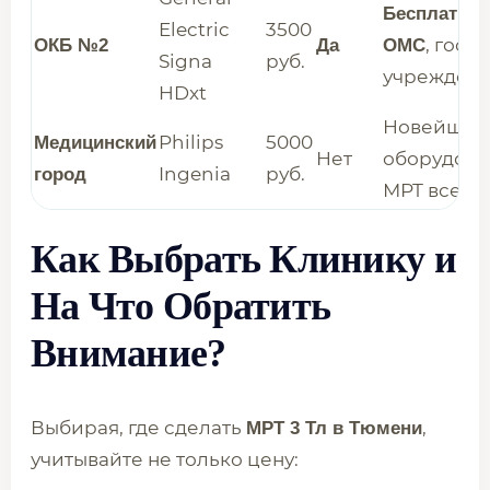
Бесплатно 
Electric
3500
, гос.
ОКБ №2
Да
ОМС
Signa
руб.
учрежден
HDxt
Новейшее
Philips
5000
Медицинский
Нет
оборудова
Ingenia
руб.
город
МРТ всего 
Как Выбрать Клинику и
На Что Обратить
Внимание?
Выбирая, где сделать
,
МРТ 3 Тл в Тюмени
учитывайте не только цену: