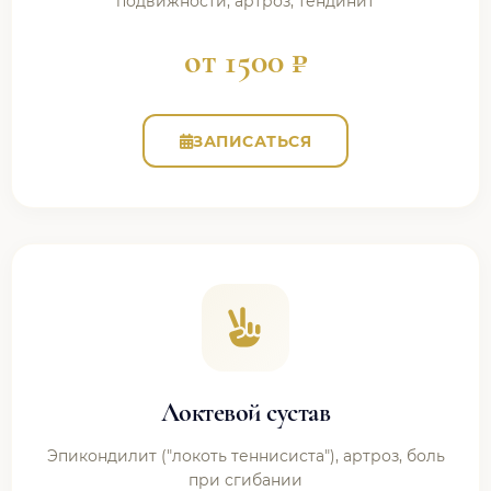
подвижности, артроз, тендинит
от 1500 ₽
ЗАПИСАТЬСЯ
Локтевой сустав
Эпикондилит ("локоть теннисиста"), артроз, боль
при сгибании