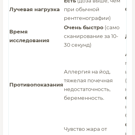
Есть
(доза выше, чем
Лучевая нагрузка
при обычной
Отс
рентгенографии)
Очень быстро
(само
Время
сканирование за 10-
До
исследования
30 секунд)
Аб
мет
Аллергия на йод,
им
тяжелая почечная
(ка
Противопоказания
недостаточность,
кли
беременность.
Отн
кла
бол
Си
Чувство жара от
нео