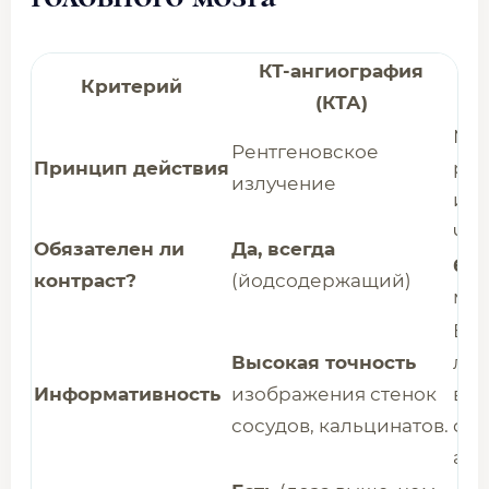
КТ-ангиография
М
Критерий
(КТА)
Маг
Рентгеновское
Принцип действия
рад
излучение
им
Час
Обязателен ли
Да, всегда
бес
контраст?
(йодсодержащий)
мет
Выс
Высокая точность
лу
Информативность
изображения стенок
виз
сосудов, кальцинатов.
фу
асп