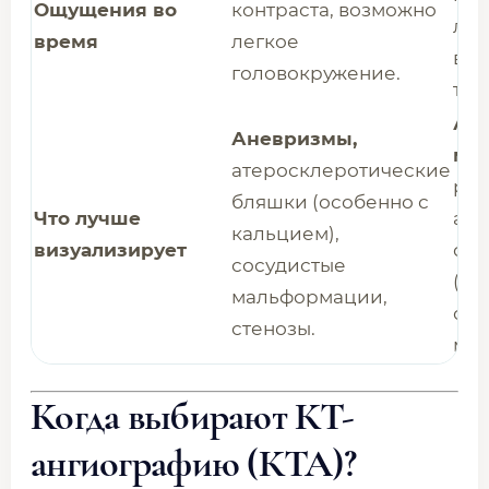
Ощущения во
контраста, возможно
леж
время
легкое
воз
головокружение.
тел
Ар
Аневризмы,
ма
атеросклеротические
рас
бляшки (особенно с
Что лучше
арт
кальцием),
визуализирует
сте
сосудистые
(ва
мальформации,
ок
стенозы.
моз
Когда выбирают КТ-
ангиографию (КТА)?