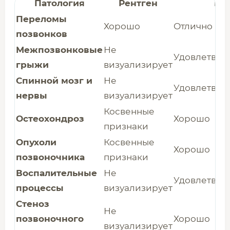
Патология
Рентген
КТ
Переломы
Хорошо
Отлично
позвонков
Межпозвонковые
Не
Удовлетвор
грыжи
визуализирует
Спинной мозг и
Не
Удовлетвор
нервы
визуализирует
Косвенные
Остеохондроз
Хорошо
признаки
Опухоли
Косвенные
Хорошо
позвоночника
признаки
Воспалительные
Не
Удовлетвор
процессы
визуализирует
Стеноз
Не
позвоночного
Хорошо
визуализирует