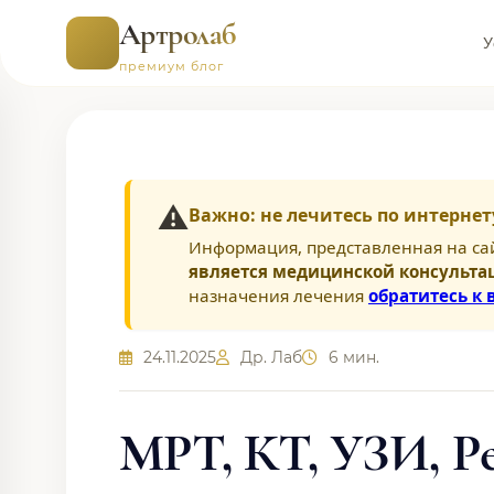
Артролаб
У
премиум блог
⚠️
Важно: не лечитесь по интернет
Информация, представленная на са
является медицинской консульта
назначения лечения
обратитесь к 
24.11.2025
Др. Лаб
6 мин.
МРТ, КТ, УЗИ, Р