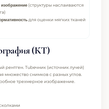
(структуры наслаиваются
 изображение
га)
для оценки мягких тканей
ормативность
ография (КТ)
й рентген. Тubeчник (источник лучей)
ая множество снимков с разных углов.
дробное трехмерное изображение.
осколками