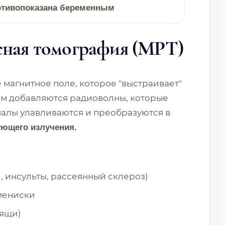
тивопоказана беременным
сная томография (МРТ)
магнитное поле, которое "выстраивает"
тем добавляются радиоволны, которые
налы улавливаются и преобразуются в
ующего излучения.
, инсульты, рассеянный склероз)
мениски
рящи)