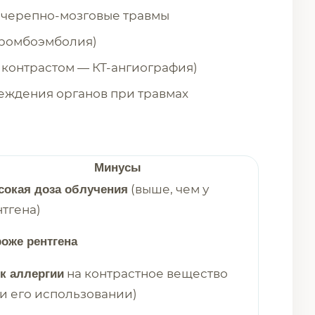
, черепно-мозговые травмы
тромбоэмболия)
с контрастом — КТ-ангиография)
еждения органов при травмах
Минусы
(выше, чем у
окая доза облучения
тгена)
оже рентгена
на контрастное вещество
к аллергии
и его использовании)