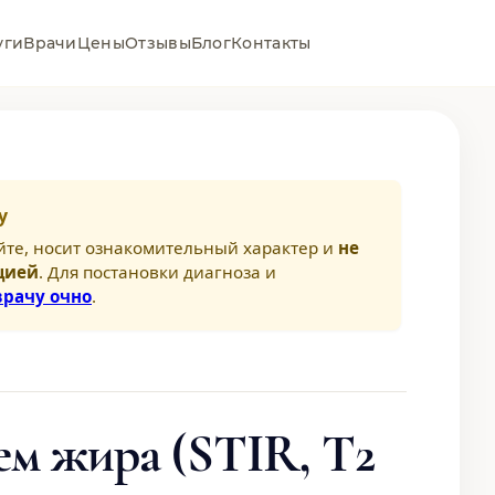
уги
Врачи
Цены
Отзывы
Блог
Контакты
у
йте, носит ознакомительный характер и
не
цией
. Для постановки диагноза и
врачу очно
.
м жира (STIR, T2