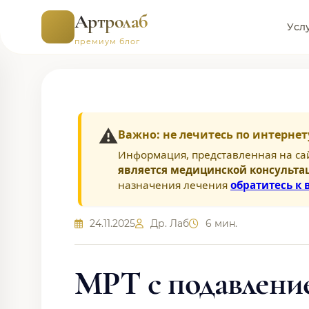
Артролаб
Усл
премиум блог
⚠️
Важно: не лечитесь по интернет
Информация, представленная на са
является медицинской консульта
назначения лечения
обратитесь к 
24.11.2025
Др. Лаб
6 мин.
МРТ с подавление