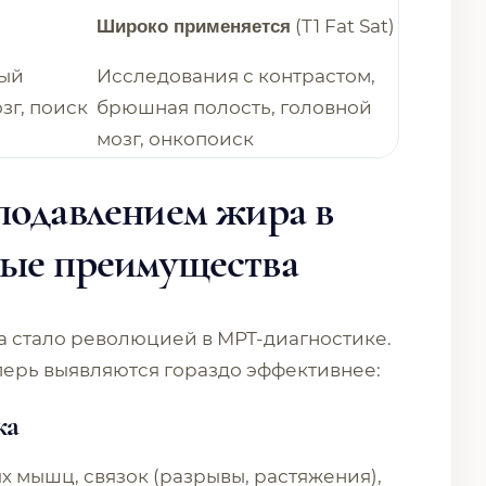
(T1 Fat Sat)
Широко применяется
ный
Исследования с контрастом,
зг, поиск
брюшная полость, головной
мозг, онкопоиск
подавлением жира в
ные преимущества
 стало революцией в МРТ-диагностике.
перь выявляются гораздо эффективнее:
ка
 мышц, связок (разрывы, растяжения),