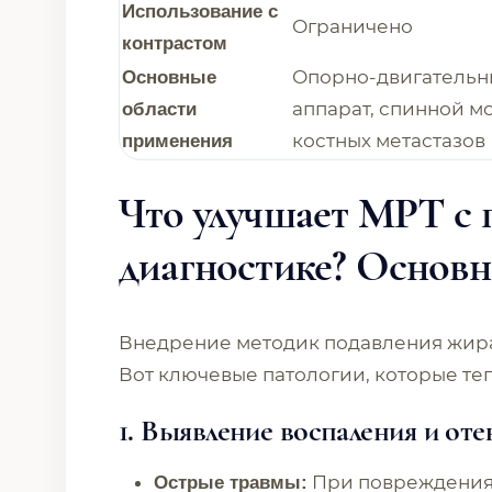
Использование с
Ограничено
контрастом
Опорно-двигатель
Основные
аппарат, спинной мо
области
костных метастазов
применения
Что улучшает МРТ с 
диагностике? Основ
Внедрение методик подавления жира
Вот ключевые патологии, которые те
1. Выявление воспаления и оте
При повреждениях
Острые травмы: