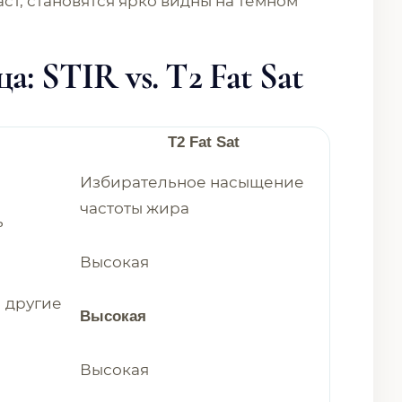
ст, становятся ярко видны на темном
: STIR vs. T2 Fat Sat
T2 Fat Sat
Избирательное насыщение
частоты жира
ь
Высокая
и другие
Высокая
Высокая