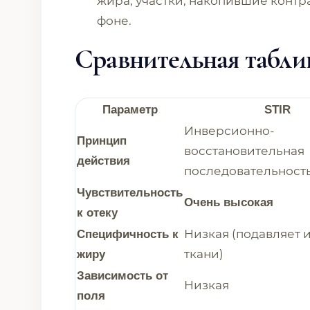
жира, участки, накопившие контра
фоне.
Сравнительная таблица
Параметр
STIR
Инверсионно-
Принцип
восстановительная
действия
последовательност
Чувствительность
Очень высокая
к отеку
Низкая (подавляет 
Специфичность к
ткани)
жиру
Зависимость от
Низкая
поля