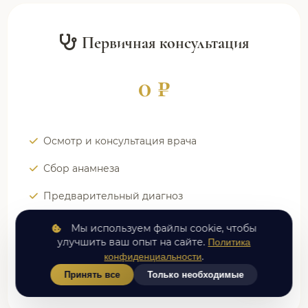
Первичная консультация
0 ₽
Осмотр и консультация врача
Сбор анамнеза
Предварительный диагноз
Назначение обследований
Мы используем файлы cookie, чтобы
улучшить ваш опыт на сайте.
Политика
.
конфиденциальности
ЗАПИСАТЬСЯ
Принять все
Только необходимые