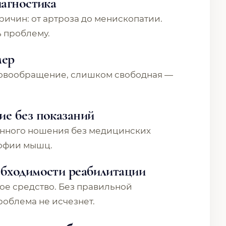
иагностика
ричин: от артроза до менископатии.
 проблему.
мер
ровообращение, слишком свободная —
е без показаний
янного ношения без медицинских
рофии мышц.
бходимости реабилитации
ое средство. Без правильной
облема не исчезнет.