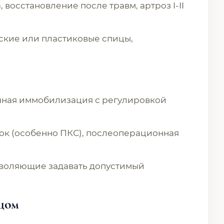
, восстановление после травм, артроз I-II
ские или пластиковые спицы,
ичная иммобилизация с регулировкой
зок (особенно ПКС), послеоперационная
зволяющие задавать допустимый
ьцом