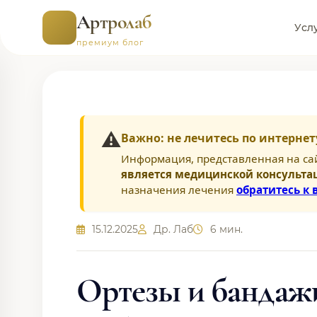
Артролаб
Усл
премиум блог
⚠️
Важно: не лечитесь по интернет
Информация, представленная на са
является медицинской консульта
назначения лечения
обратитесь к 
15.12.2025
Др. Лаб
6 мин.
Ортезы и бандажи