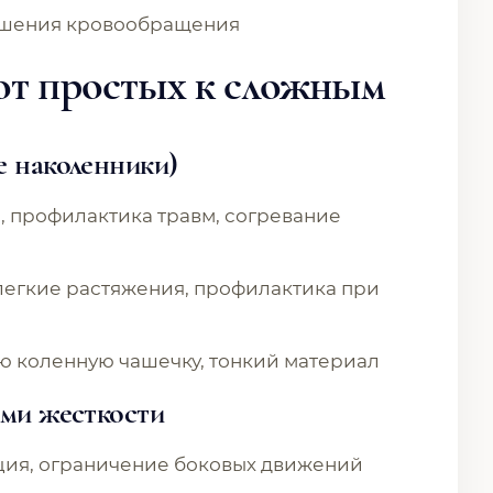
учшения кровообращения
от простых к сложным
е наколенники)
а, профилактика травм, согревание
 легкие растяжения, профилактика при
ую коленную чашечку, тонкий материал
ами жесткости
ция, ограничение боковых движений