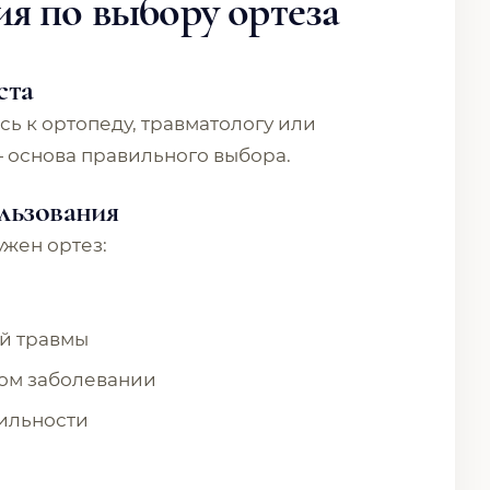
я по выбору ортеза
ста
сь к ортопеду, травматологу или
— основа правильного выбора.
льзования
ужен ортез:
й травмы
ом заболевании
бильности