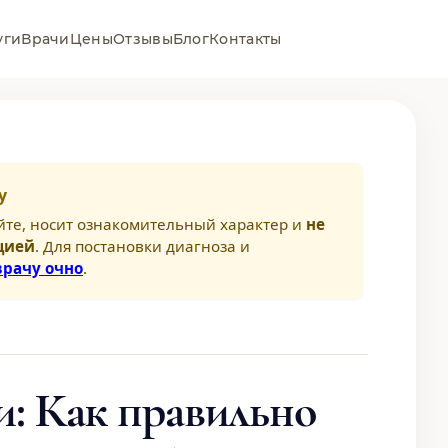
уги
Врачи
Цены
Отзывы
Блог
Контакты
у
йте, носит ознакомительный характер и
не
цией
. Для постановки диагноза и
врачу очно
.
: Как правильно