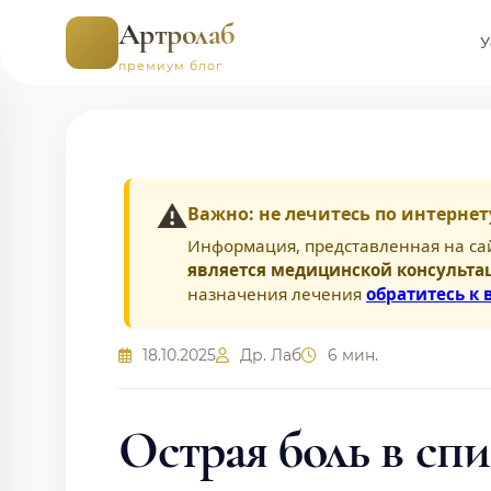
Артролаб
У
премиум блог
⚠️
Важно: не лечитесь по интернет
Информация, представленная на са
является медицинской консульта
назначения лечения
обратитесь к 
18.10.2025
Др. Лаб
6 мин.
Острая боль в сп