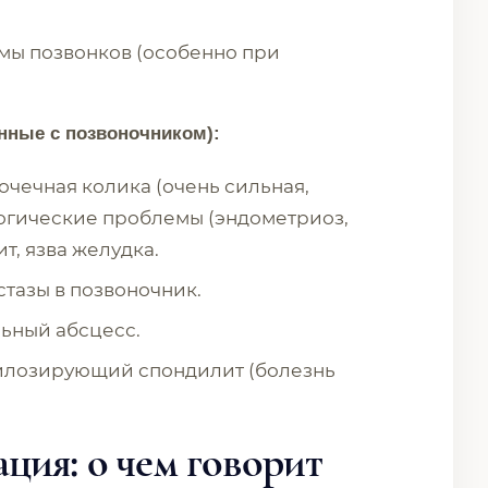
ы позвонков (особенно при
нные с позвоночником):
очечная колика (очень сильная,
логические проблемы (эндометриоз,
т, язва желудка.
тазы в позвоночник.
ьный абсцесс.
илозирующий спондилит (болезнь
ция: о чем говорит