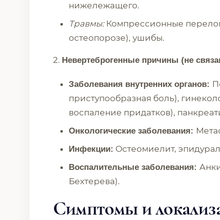
нижележащего.
Травмы:
Компрессионные перелом
остеопорозе), ушибы.
2.
Невертеброгенные причины (не связа
П
Заболевания внутренних органов:
приступообразная боль), гинеко
воспаление придатков), панкреати
Метас
Онкологические заболевания:
Остеомиелит, эпидурал
Инфекции:
Анк
Воспалительные заболевания:
Бехтерева).
Симптомы и локализа