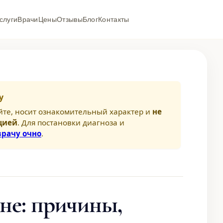
слуги
Врачи
Цены
Отзывы
Блог
Контакты
у
йте, носит ознакомительный характер и
не
цией
. Для постановки диагноза и
врачу очно
.
ине: причины,