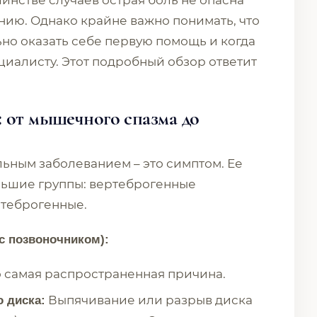
шинстве случаев острая боль не опасна
нию. Однако крайне важно понимать, что
ьно оказать себе первую помощь и когда
циалисту. Этот подробный обзор ответит
: от мышечного спазма до
льным заболеванием – это симптом. Ее
льшие группы: вертеброгенные
ртеброгенные.
с позвоночником):
 самая распространенная причина.
Выпячивание или разрыв диска
 диска: