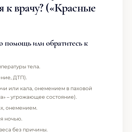
к врачу? («Красные
 помощь или обратитесь к
пературы тела.
ние, ДТП).
и или кала, онемением в паховой
та» – угрожающее состояние).
х, онемением.
я ночью.
веса без причины.