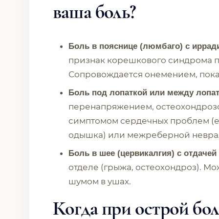
ваша боль?
Боль в пояснице (люмбаго) с ирради
признак корешкового синдрома п
Сопровождается онемением, пока
Боль под лопаткой или между лопа
перенапряжением, остеохондрозом
симптомом сердечных проблем (есл
одышка) или межреберной невра
Боль в шее (цервикалгия) с отдачей 
отделе (грыжа, остеохондроз). М
шумом в ушах.
Когда при острой бо