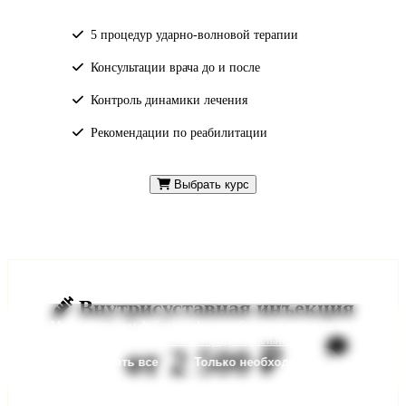
5 процедур ударно-волновой терапии
Консультации врача до и после
Контроль динамики лечения
Рекомендации по реабилитации
Выбрать курс
Внутрисуставная инъекция
Мы используем файлы cookie, чтобы улучшить ваш опыт на
сайте.
Политика конфиденциальности
.
от 2 500 ₽
Принять все
Только необходимые