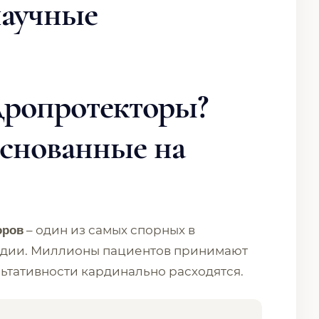
научные
дропротекторы?
основанные на
– один из самых спорных в
оров
едии. Миллионы пациентов принимают
льтативности кардинально расходятся.