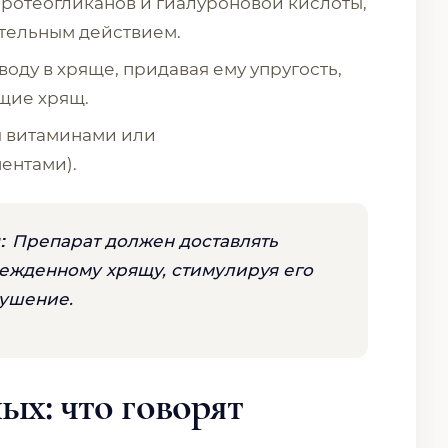
протеогликанов и гиалуроновой кислоты,
тельным действием.
воду в хряще, придавая ему упругость,
щие хрящ.
я витаминами или
ентами).
Препарат должен доставлять
:
ежденному хрящу, стимулируя его
рушение.
ых: что говорят