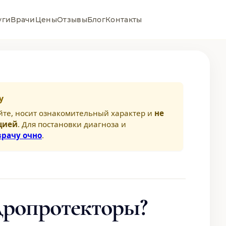
уги
Врачи
Цены
Отзывы
Блог
Контакты
у
йте, носит ознакомительный характер и
не
цией
. Для постановки диагноза и
врачу очно
.
дропротекторы?