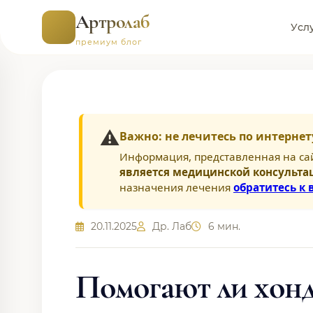
Артролаб
Усл
премиум блог
⚠️
Важно: не лечитесь по интернет
Информация, представленная на са
является медицинской консульта
назначения лечения
обратитесь к 
20.11.2025
Др. Лаб
6 мин.
Помогают ли хон