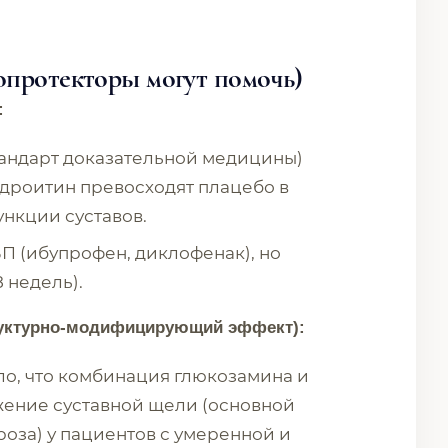
опротекторы могут помочь)
:
тандарт доказательной медицины)
ндроитин превосходят плацебо в
нкции суставов.
П (ибупрофен, диклофенак), но
 недель).
труктурно-модифицирующий эффект):
ло, что комбинация глюкозамина и
жение суставной щели (основной
оза) у пациентов с умеренной и