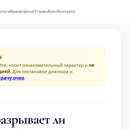
слуги
Врачи
Цены
Отзывы
Блог
Контакты
у
йте, носит ознакомительный характер и
не
цией
. Для постановки диагноза и
врачу очно
.
азрывает ли