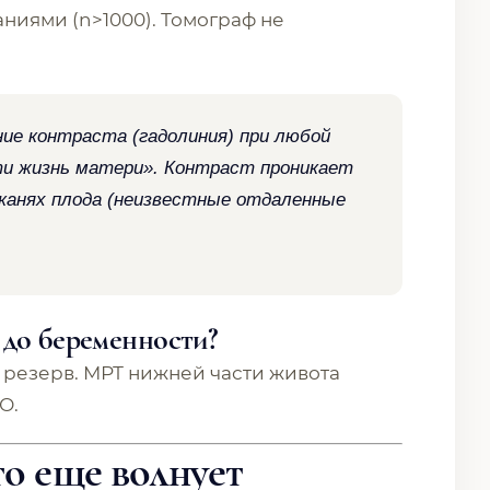
иями (n>1000). Томограф не
ие контраста (гадолиния) при любой
ти жизнь матери». Контраст проникает
тканях плода (неизвестные отдаленные
 до беременности?
 резерв. МРТ нижней части живота
О.
то еще волнует