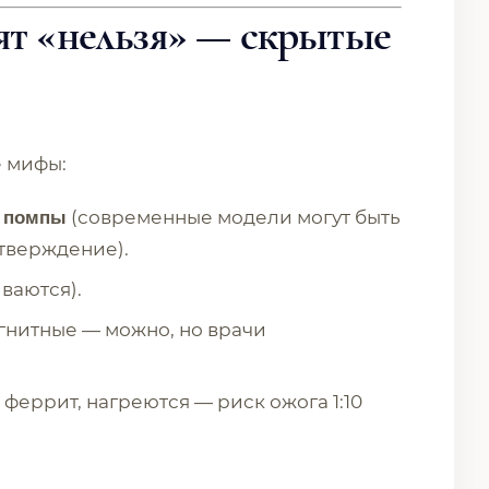
ят «нельзя» — скрытые
е мифы:
(современные модели могут быть
е помпы
тверждение).
ваются).
нитные — можно, но врачи
феррит, нагреются — риск ожога 1:10