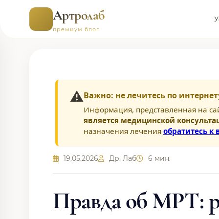
Артролаб
У
премиум блог
⚠️
Важно: не лечитесь по интернет
Информация, представленная на са
является медицинской консульта
назначения лечения
обратитесь к 
19.05.2026
Др. Лаб
6 мин.
Правда об МРТ: р