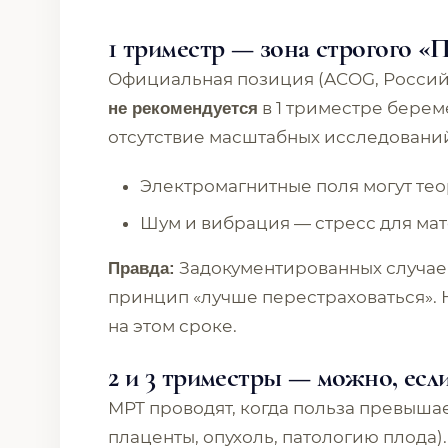
1 триместр — зона строгого «
Официальная позиция (ACOG, Россий
в 1 триместре береме
не рекомендуется
отсутствие масштабных исследований
Электромагнитные поля могут тео
Шум и вибрация — стресс для мат
Задокументированных случаев
Правда:
принцип «лучше перестраховаться». 
на этом сроке.
2 и 3 триместры — можно, если
МРТ проводят, когда польза превышае
плаценты, опухоль, патологию плода).