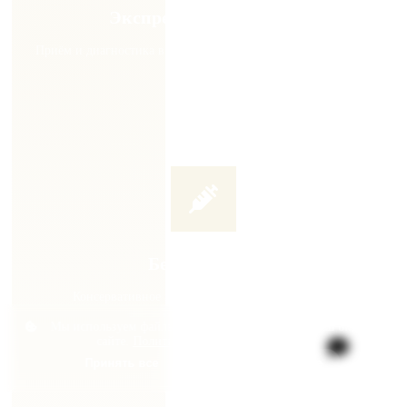
Экспресс-диагностика
Приём и диагностика в день обращения. Не тратьте время на
ожидание
Без операции
Консервативное лечение. УВТ, плазмолифтинг,
внутрисуставные инъекции
Мы используем файлы cookie, чтобы улучшить ваш опыт на
сайте.
Политика конфиденциальности
.
Принять все
Только необходимые