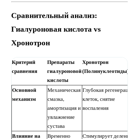
Сравнительный анализ:
Гиалуроновая кислота vs
Хронотрон
Критерий
Препараты
Хронотрон
сравнения
гиалуроновой
(Полинуклеотиды)
кислоты
Основной
Механическая
Глубокая регенерация
механизм
смазка,
клеток, снятие
амортизация и
воспаления
увлажнение
сустава
Влияние на
Временно
Стимулирует деление