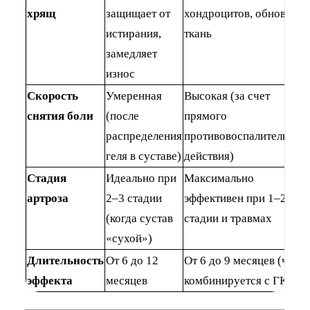
хрящ
защищает от
хондроцитов, обновляет
истирания,
ткань
замедляет
износ
Скорость
Умеренная
Высокая (за счет
снятия боли
(после
прямого
распределения
противовоспалительног
геля в суставе)
действия)
Стадия
Идеально при
Максимально
артроза
2–3 стадии
эффективен при 1–2
(когда сустав
стадии и травмах
«сухой»)
Длительность
От 6 до 12
От 6 до 9 месяцев (часто
эффекта
месяцев
комбинируется с ГК)