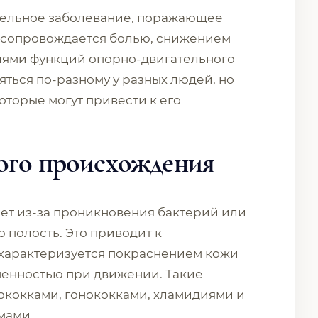
тельное заболевание, поражающее
е сопровождается болью, снижением
иями функций опорно-двигательного
ться по-разному у разных людей, но
оторые могут привести к его
ого происхождения
ет из-за проникновения бактерий или
 полость. Это приводит к
 характеризуется покраснением кожи
зненностью при движении. Такие
ококками, гонококками, хламидиями и
мами.