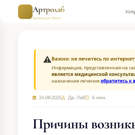
Артролаб
Усл
премиум блог
⚠️
Важно: не лечитесь по интернет
Информация, представленная на са
является медицинской консульта
назначения лечения
обратитесь к 
24.08.2025
Др. Лаб
6 мин.
Причины возникн