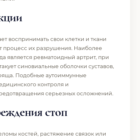
акции
ает воспринимать свои клетки и ткани
т процесс их разрушения. Наиболее
а является ревматоидный артрит, при
такует синовиальные оболочки суставов,
ряща. Подобные аутоиммунные
едицинского контроля и
предотвращения серьезных осложнений.
реждения стоп
еломы костей, растяжение связок или