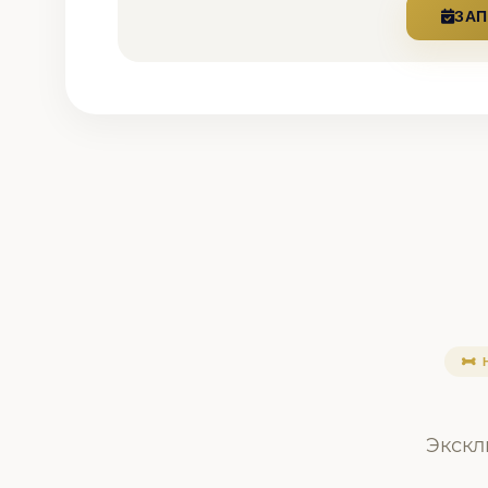
ЗАП
Н
Экскл