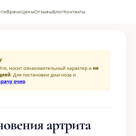
уги
Врачи
Цены
Отзывы
Блог
Контакты
у
йте, носит ознакомительный характер и
не
цией
. Для постановки диагноза и
врачу очно
.
овения артрита