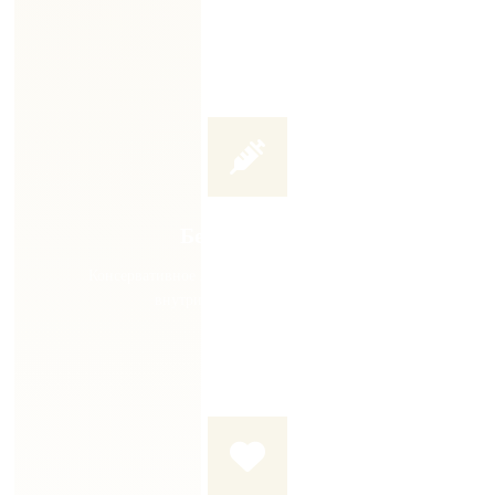
ожидание
Без операции
Консервативное лечение. УВТ, плазмолифтинг,
внутрисуставные инъекции