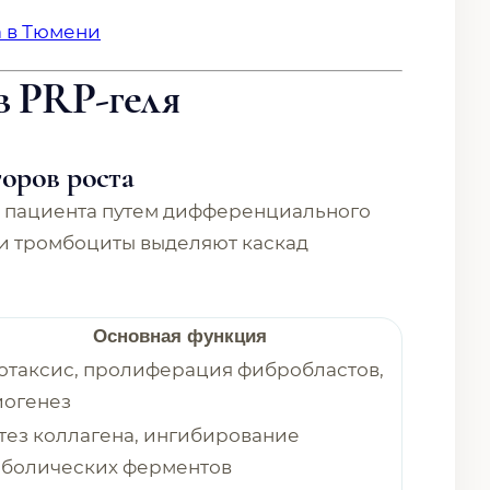
а в Тюмени
в PRP-геля
оров роста
и пациента путем дифференциального
и тромбоциты выделяют каскад
Основная функция
отаксис, пролиферация фибробластов,
иогенез
тез коллагена, ингибирование
аболических ферментов