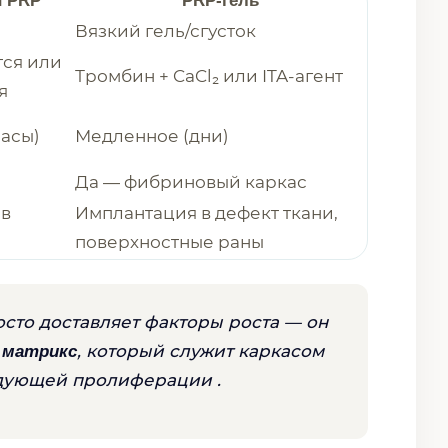
 PRP
PRP-гель
Вязкий гель/сгусток
тся или
Тромбин + CaCl₂ или ITA-агент
я
часы)
Медленное (дни)
Да — фибриновый каркас
 в
Имплантация в дефект ткани,
поверхностные раны
осто доставляет факторы роста — он
, который служит каркасом
 матрикс
едующей пролиферации .