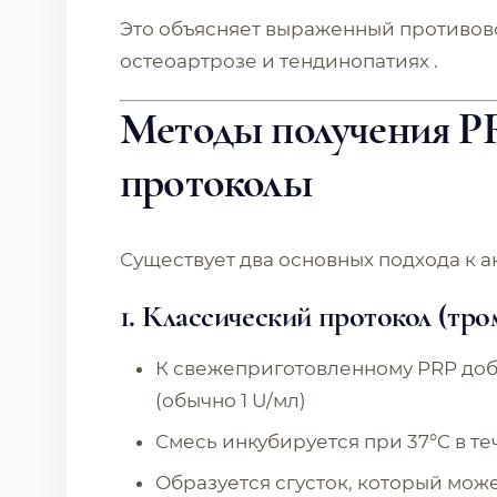
Это объясняет выраженный противов
остеоартрозе и тендинопатиях .
Методы получения PR
протоколы
Существует два основных подхода к а
1. Классический протокол (тро
К свежеприготовленному PRP доба
(обычно 1 U/мл)
Смесь инкубируется при 37°C в те
Образуется сгусток, который може