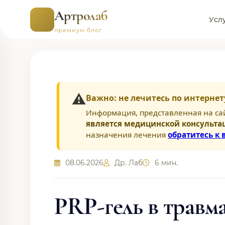
Артролаб
Усл
премиум блог
⚠️
Важно: не лечитесь по интернет
Информация, представленная на са
является медицинской консульта
назначения лечения
обратитесь к 
08.06.2026
Др. Лаб
6 мин.
PRP-гель в травм