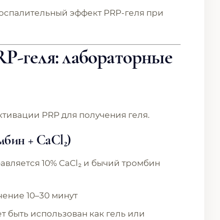
оспалительный эффект PRP-геля при
P-геля: лабораторные
ктивации PRP для получения геля.
мбин + CaCl₂)
вляется 10% CaCl₂ и бычий тромбин
чение 10–30 минут
т быть использован как гель или