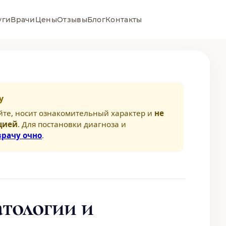
уги
Врачи
Цены
Отзывы
Блог
Контакты
у
йте, носит ознакомительный характер и
не
цией
. Для постановки диагноза и
врачу очно
.
атологии и