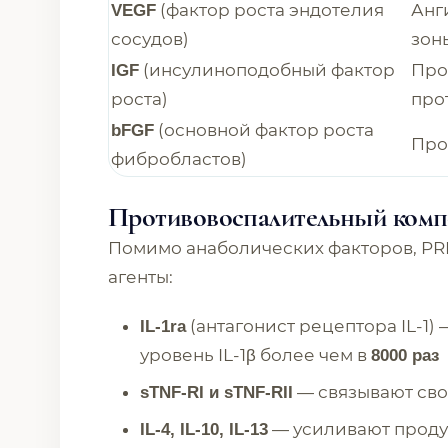
(фактор роста эндотелия
Анг
VEGF
сосудов)
зон
(инсулиноподобный фактор
Про
IGF
роста)
про
(основной фактор роста
bFGF
Про
фибробластов)
Противовоспалительный комп
Помимо анаболических факторов, P
агенты:
(антагонист рецептора IL-1
IL-1ra
уровень IL-1β более чем в
8000 раз
— связывают сво
sTNF-RI и sTNF-RII
— усиливают продук
IL-4, IL-10, IL-13