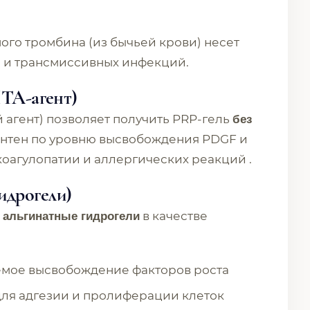
го тромбина (из бычьей крови) несет
 и трансмиссивных инфекций.
ITA-агент)
агент) позволяет получить PRP-гель
без
ентен по уровню высвобождения PDGF и
 коагулопатии и аллергических реакций .
идрогели)
т
в качестве
альгинатные гидрогели
емое высвобождение факторов роста
ля адгезии и пролиферации клеток