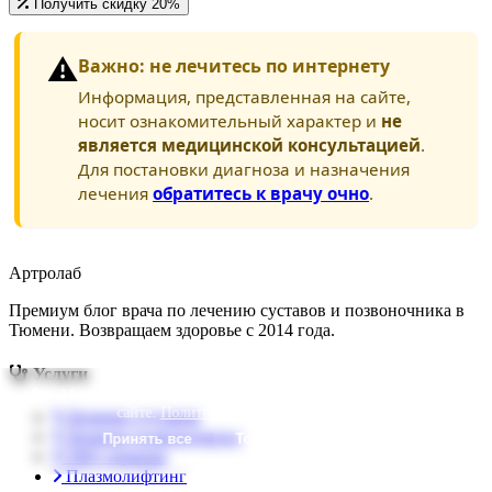
Получить скидку 20%
⚠️
Важно: не лечитесь по интернету
Информация, представленная на сайте,
носит ознакомительный характер и
не
является медицинской консультацией
.
Для постановки диагноза и назначения
лечения
обратитесь к врачу очно
.
Артролаб
Премиум блог врача по лечению суставов и позвоночника в
Тюмени. Возвращаем здоровье с 2014 года.
Услуги
Мы используем файлы cookie, чтобы улучшить ваш опыт на
сайте.
Политика конфиденциальности
.
Лечение суставов
Лечение позвоночника
Принять все
Только необходимые
УВТ-терапия
Плазмолифтинг