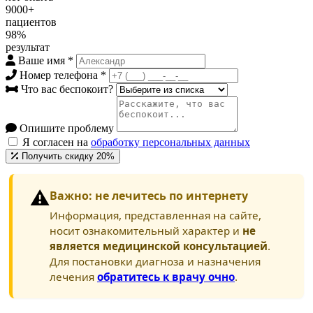
9000+
пациентов
98%
результат
Ваше имя
*
Номер телефона
*
Что вас беспокоит?
Опишите проблему
Я согласен на
обработку персональных данных
Получить скидку 20%
⚠️
Важно: не лечитесь по интернету
Информация, представленная на сайте,
носит ознакомительный характер и
не
является медицинской консультацией
.
Для постановки диагноза и назначения
лечения
обратитесь к врачу очно
.