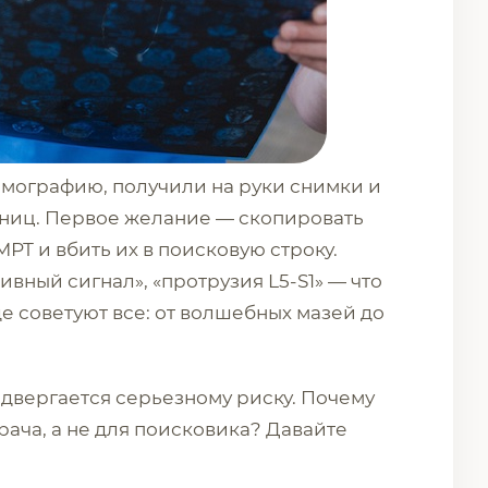
мографию, получили на руки снимки и
аниц. Первое желание — скопировать
Т и вбить их в поисковую строку.
вный сигнал», «протрузия L5-S1» — что
где советуют все: от волшебных мазей до
одвергается серьезному риску. Почему
ача, а не для поисковика? Давайте