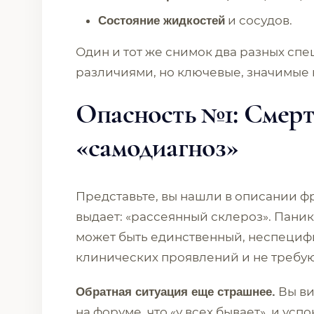
и сосудов.
Состояние жидкостей
Один и тот же снимок два разных сп
различиями, но ключевые, значимые 
Опасность №1: Смер
«самодиагноз»
Представьте, вы нашли в описании фр
выдает: «рассеянный склероз». Паника
может быть единственный, неспециф
клинических проявлений и не требу
Вы ви
Обратная ситуация еще страшнее.
на форуме, что «у всех бывает», и усп