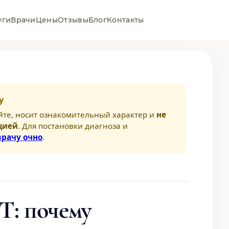
уги
Врачи
Цены
Отзывы
Блог
Контакты
у
йте, носит ознакомительный характер и
не
цией
. Для постановки диагноза и
врачу очно
.
: почему