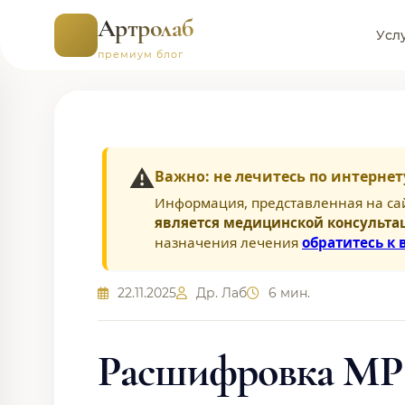
Артролаб
Усл
премиум блог
⚠️
Важно: не лечитесь по интернет
Информация, представленная на са
является медицинской консульта
назначения лечения
обратитесь к 
22.11.2025
Др. Лаб
6 мин.
Расшифровка МРТ