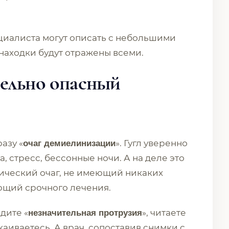
ециалиста могут описать с небольшими
находки будут отражены всеми.
тельно опасный
азу «
». Гугл уверенно
очаг демиелинизации
, стресс, бессонные ночи. А на деле это
ический очаг, не имеющий никаких
ющий срочного лечения.
дите «
», читаете
незначительная протрузия
окаиваетесь. А врач, сопоставив снимки с