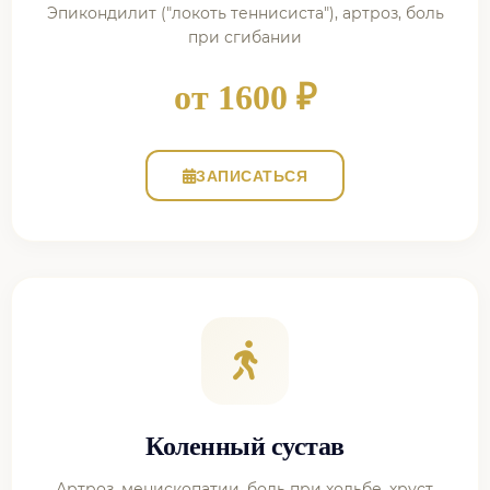
Эпикондилит ("локоть теннисиста"), артроз, боль
при сгибании
от 1600 ₽
ЗАПИСАТЬСЯ
Коленный сустав
Артроз, менископатии, боль при ходьбе, хруст,