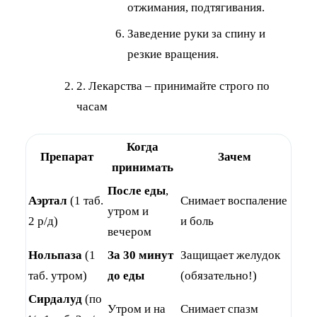
отжимания, подтягивания.
Заведение руки за спину и
резкие вращения.
2. Лекарства – принимайте строго по
часам
Когда
Препарат
Зачем
принимать
После еды
,
Аэртал
(1 таб.
Снимает воспаление
утром и
2 р/д)
и боль
вечером
Нольпаза
(1
За 30 минут
Защищает желудок
таб. утром)
до еды
(обязательно!)
Сирдалуд
(по
Утром и на
Снимает спазм