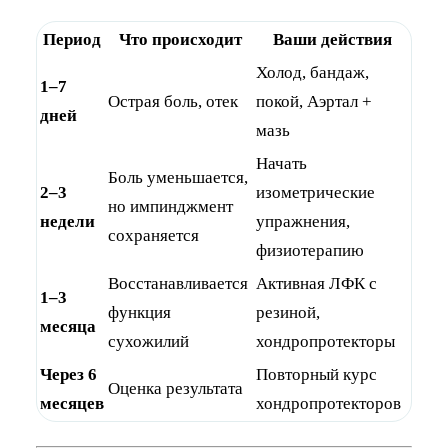
Период
Что происходит
Ваши действия
Холод, бандаж,
1–7
Острая боль, отек
покой, Аэртал +
дней
мазь
Начать
Боль уменьшается,
2–3
изометрические
но импинджмент
недели
упражнения,
сохраняется
физиотерапию
Восстанавливается
Активная ЛФК с
1–3
функция
резиной,
месяца
сухожилий
хондропротекторы
Через 6
Повторный курс
Оценка результата
месяцев
хондропротекторов