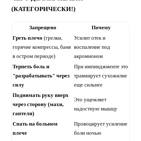
(КАТЕГОРИЧЕСКИ!)
Запрещено
Почему
Греть плечо
(грелки,
Усилит отек и
горячие компрессы, баня
воспаление под
в остром периоде)
акромионом
Терпеть боль и
При импинджменте это
"разрабатывать" через
травмирует сухожилие
силу
еще сильнее
Поднимать руку вверх
Это ущемляет
через сторону (махи,
надостную мышцу
гантели)
Спать на больном
Провоцирует усиление
плече
боли ночью