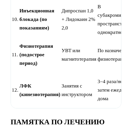
В
Инъекционная
Дипроспан 1,0
субакромиальн
10.
блокада (по
+ Лидокаин 2%
пространство
показаниям)
2,0
однократно
Физиотерапия
УВТ или
По назначению
11.
(подострое
магнитотерапия
физиотерапевта
период)
3–4 раза/недел
ЛФК
Занятия с
12.
затем ежедневн
(кинезиотерапия)
инструктором
дома
ПАМЯТКА ПО ЛЕЧЕНИЮ