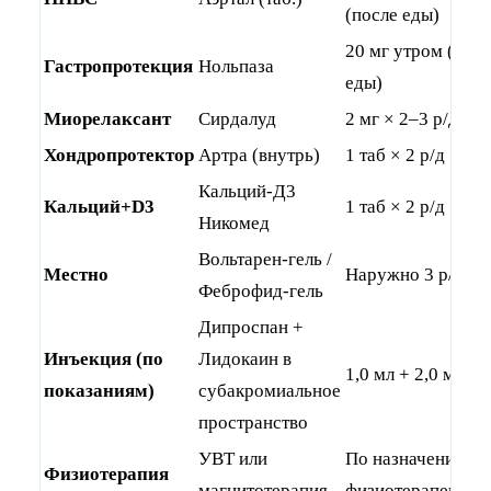
(после еды)
20 мг утром (до
Гастропротекция
Нольпаза
1
еды)
Миорелаксант
Сирдалуд
2 мг × 2–3 р/д
7
Хондропротектор
Артра (внутрь)
1 таб × 2 р/д
2
Кальций-Д3
Кальций+D3
1 таб × 2 р/д
2
Никомед
Вольтарен-гель /
Местно
Наружно 3 р/д
1
Феброфид-гель
Дипроспан +
Инъекция (по
Лидокаин в
1,0 мл + 2,0 мл
О
показаниям)
субакромиальное
пространство
УВТ или
По назначению
Физиотерапия
№
магнитотерапия
физиотерапевта