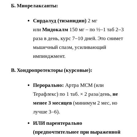
Б. Миорелаксанты:
Сирдалуд (тизанидин)
2 мг
или
Мидокалм
150 мг – по ½–1 таб 2–3
раза в день, курс 7–10 дней. Это снимет
мышечный спазм, усиливающий
импинджмент.
В. Хондропротекторы (курсовые):
Перорально:
Артра МСМ (или
Терафлекс) по 1 таб. × 2 раза/день,
не
менее 3 месяцев
(минимум 2 мес, но
лучше 3–6).
ИЛИ парентерально
(предпочтительнее при выраженной