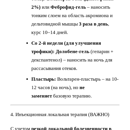
2%)
или
Феброфид-гель
– наносить
тонким слоем на область акромиона и
дельтовидной мышцы
3 раза в день
,
курс 10–14 дней.
Со 2-й недели (для улучшения
трофики):
Долобене-гель
(гепарин +
декспантенол) – наносить на ночь для
рассасывания отеков.
Пластырь:
Вольтарен-пластырь – на 10-
12 часов (на ночь), но
не
заменяет
базовую терапию.
4. Инъекционная локальная терапия (ВАЖНО)
С учетом
резкой локальной болезненности в