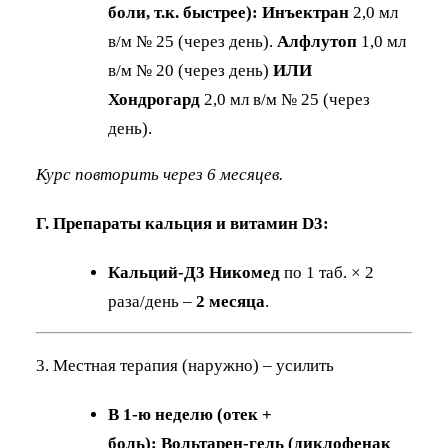
боли, т.к. быстрее): Инъектран
2,0 мл
в/м № 25 (через день).
Алфлутоп
1,0 мл
в/м № 20 (через день)
ИЛИ
Хондрогард
2,0 мл в/м № 25 (через
день).
Курс повторить через 6 месяцев.
Г. Препараты кальция и витамин D3:
Кальций-Д3 Никомед
по 1 таб. × 2
раза/день –
2 месяца
.
3. Местная терапия (наружно) – усилить
В 1-ю неделю (отек +
боль):
Вольтарен-гель (диклофенак