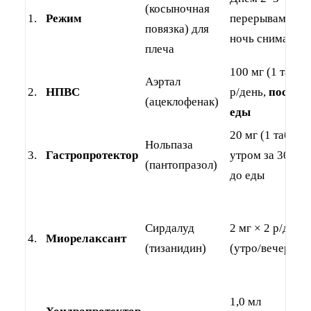
(косыночная
1.
Режим
перерывами, на
повязка) для
ночь снимать
плеча
100 мг (1 таб) ×
Аэртал
2.
НПВС
р/день,
после
(ацеклофенак)
еды
20 мг (1 таб)
Нольпаза
3.
Гастропротектор
утром за 30 ми
(пантопразол)
до еды
Сирдалуд
2 мг × 2 р/день
4.
Миорелаксант
(тизанидин)
(утро/вечер)
1,0 мл