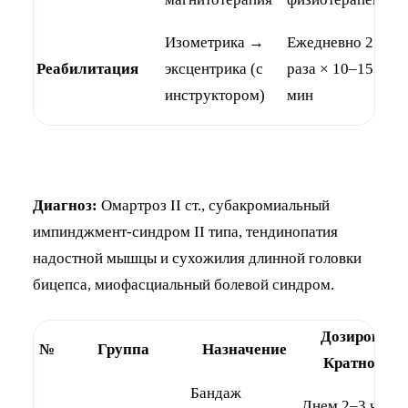
П
Изометрика →
Ежедневно 2
п
Реабилитация
эксцентрика (с
раза × 10–15
с
инструктором)
мин
б
Диагноз:
Омартроз II ст., субакромиальный
импинджмент-синдром II типа, тендинопатия
надостной мышцы и сухожилия длинной головки
бицепса, миофасциальный болевой синдром.
Дозировка/
№
Группа
Назначение
Кратность
Бандаж
Днем 2–3 часа 