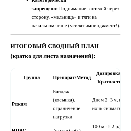
Категорически
запрещено:
Поднимание гантелей через
сторону, «мельница» и тяги на
начальном этапе (усилят импинджмент!).
ИТОГОВЫЙ СВОДНЫЙ ПЛАН
(кратко для листа назначений):
Дозировка/
Группа
Препарат/Метод
Кратность
Бандаж
5
(косынка),
Днем 2–3 ч, на
Режим
(
ограничение
ночь снимать
ф
нагрузки
100 мг × 2 р/д
НПВС
Аэртал (таб.)
1