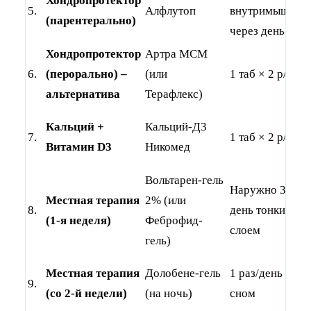
Хондропротектор
5.
Алфлутоп
внутримышечн
(парентерально)
через день
Хондропротектор
Артра МСМ
6.
(перорально) –
(или
1 таб × 2 р/день
альтернатива
Терафлекс)
Кальций +
Кальций-Д3
7.
1 таб × 2 р/день
Витамин D3
Никомед
Вольтарен-гель
Наружно 3 р/
Местная терапия
2% (или
8.
день тонким
(1-я неделя)
Феброфид-
слоем
гель)
Местная терапия
Долобене-гель
1 раз/день пере
9.
(со 2-й недели)
(на ночь)
сном