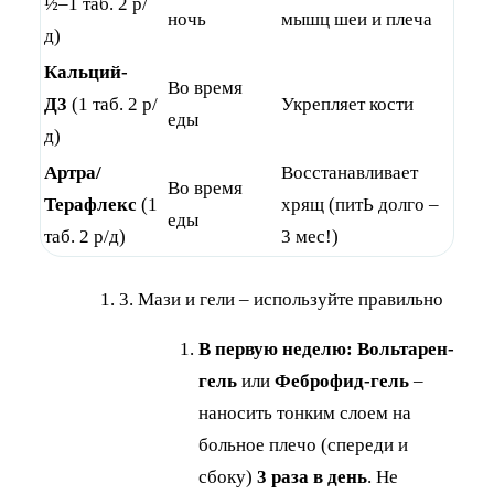
½–1 таб. 2 р/
ночь
мышц шеи и плеча
д)
Кальций-
Во время
Д3
(1 таб. 2 р/
Укрепляет кости
еды
д)
Артра/
Восстанавливает
Во время
Терафлекс
(1
хрящ (питЬ долго –
еды
таб. 2 р/д)
3 мес!)
3. Мази и гели – используйте правильно
В первую неделю:
Вольтарен-
гель
или
Феброфид-гель
–
наносить тонким слоем на
больное плечо (спереди и
сбоку)
3 раза в день
. Не